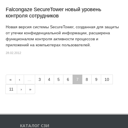
Falcongaze SecureTower новый уровень
контроля сотрудников
Новая версия системы SecureTower, созданная для защиты
от утечки конфиденциальной информации, расширена
функционалом контроля активности процессов и
приложений на компьютерах пользователей.
28.02.2012
«
‹
…
3
4
5
6
7
8
9
10
11
›
»
КАТАЛОГ СЗИ