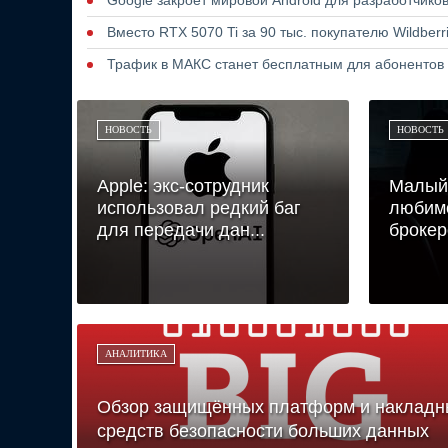
Google закроет мировой Android для разработчико
Вместо RTX 5070 Ti за 90 тыс. покупателю Wildber
Трафик в МАКС станет бесплатным для абонентов
НОВОСТЬ
НОВОСТЬ
Apple: экс-сотрудник
Малый 
использовал редкий баг
любим
для передачи дан...
брокер
АНАЛИТИКА
Обзор защищённых платформ и накладн
средств безопасности больших данных