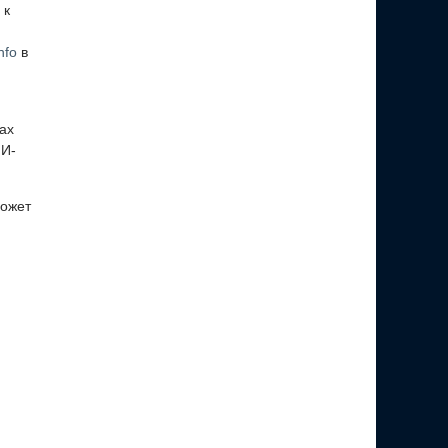
 к
nfo
в
ах
ИИ-
может