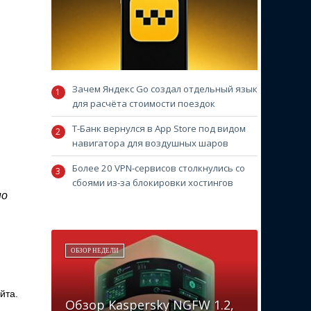
Зачем Яндекс Go создал отдельный язык
для расчёта стоимости поездок
Т-Банк вернулся в App Store под видом
навигатора для воздушных шаров
Более 20 VPN-сервисов столкнулись со
сбоями из-за блокировки хостингов
но
ОБЗОР НЕДЕЛИ
йта.
Обзор Kaspersky NGFW 1.2,