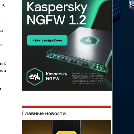
ли,
ки
 и
ы с
ной
т
Главные новости