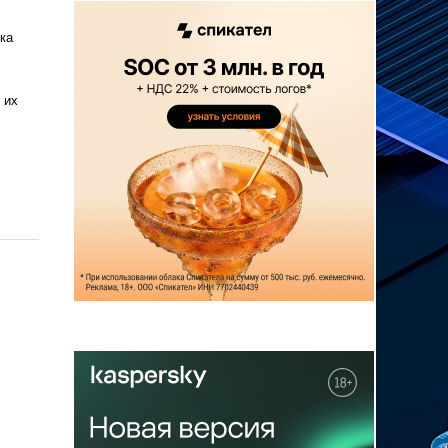
ка
 их