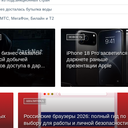
в из подсанкционных стран
ries досталась бутылка воды
 МТС, МегаФон, Билайн и Т2
НОВОСТЬ
бизнес оказался
iPhone 18 Pro засветился
ой добычей
даркнете раньше
ов доступа в дар...
презентации Apple
АНАЛИТИКА
ых
Российские браузеры 2026: полный гид по
выбору для работы и личной безопасности