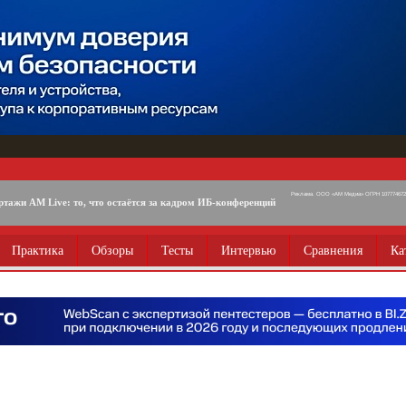
Реклама. ООО «АМ Медиа» ОГРН 1077746725
ртажи AM Live: то, что остаётся за кадром ИБ-конференций
Практика
Обзоры
Тесты
Интервью
Сравнения
Ка