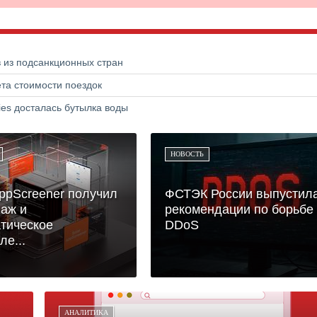
в из подсанкционных стран
та стоимости поездок
ries досталась бутылка воды
НОВОСТЬ
appScreener получил
ФСТЭК России выпустил
аж и
рекомендации по борьбе 
тическое
DDoS
ле...
АНАЛИТИКА