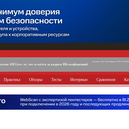
Реклама. ООО «АМ Медиа» ОГРН 1077746725
ртажи AM Live: то, что остаётся за кадром ИБ-конференций
Практика
Обзоры
Тесты
Интервью
Сравнения
Ка