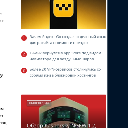
е
в в
Зачем Яндекс Go создал отдельный язык
для расчёта стоимости поездок
Т-Банк вернулся в App Store под видом
навигатора для воздушных шаров
Более 20 VPN-сервисов столкнулись со
сбоями из-за блокировки хостингов
чу
ОБЗОР НЕДЕЛИ
ем
ют
лан,
Обзор Kaspersky NGFW 1.2,