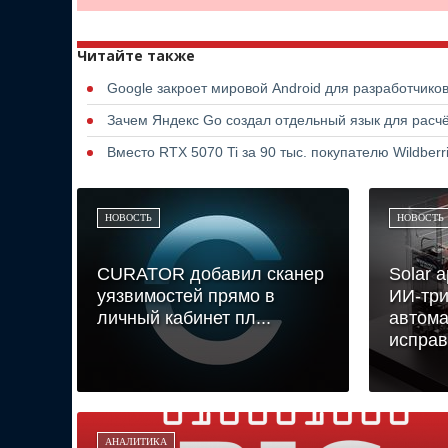
Читайте также
Google закроет мировой Android для разработчико
Зачем Яндекс Go создал отдельный язык для расчё
Вместо RTX 5070 Ti за 90 тыс. покупателю Wildber
НОВОСТЬ
НОВОСТЬ
CURATOR добавил сканер
Solar 
уязвимостей прямо в
ИИ-три
личный кабинет пл...
автома
исправ
АНАЛИТИКА