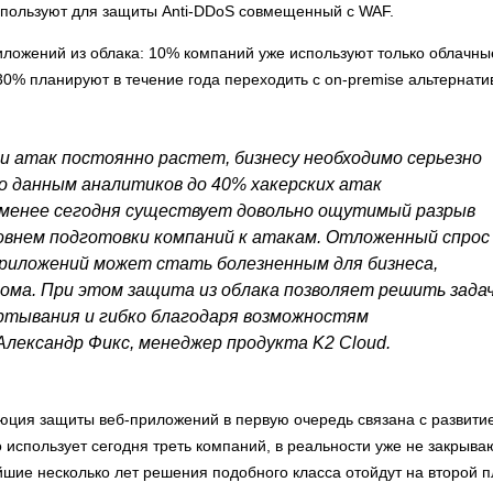
используют для защиты Anti-DDoS совмещенный с WAF.
иложений из облака: 10% компаний уже используют только облачны
% планируют в течение года переходить с on-premise альтернати
и атак постоянно растет, бизнесу необходимо серьезно
о данным аналитиков до 40% хакерских атак
е менее сегодня существует довольно ощутимый разрыв
ровнем подготовки компаний к атакам. Отложенный спрос
риложений может стать болезненным для бизнеса,
лома. При этом защита из облака позволяет решить зада
ртывания и гибко благодаря возможностям
ександр Фикс, менеджер продукта K2 Cloud.
люция защиты веб-приложений в первую очередь связана с развити
о использует сегодня треть компаний, в реальности уже не закрыва
йшие несколько лет решения подобного класса отойдут на второй п