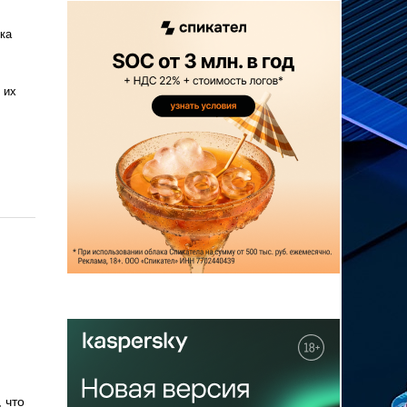
ка
 их
 что