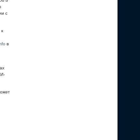
ой и
ю
ии с
 к
nfo
в
ах
ИИ-
может