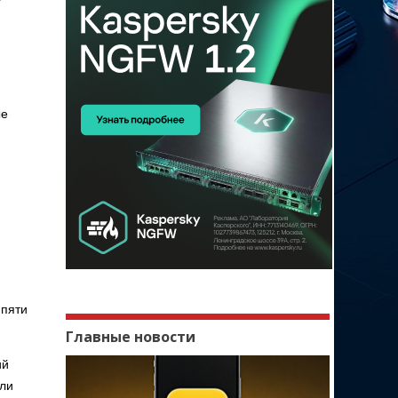
ые
 пяти
Главные новости
ий
али