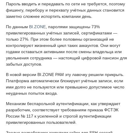
Пароль вводить и передавать по сети не требуется, поэтому
фишингу, перебору и перехвату учётных данных становится
заметно сложнее испортить компании день.
По данным
BI.ZONE
, паролями защищены 73%
привилегированных учётных записей, сертификатами —
только 27%. При этом более половины организаций не
контролируют жизненный цикл таких аккаунтов. Они могут
годами оставаться активными после смены владельца или
увольнения сотрудника — настоящий цифровой пансион для
забытых доступов.
В новой версии BI.ZONE PAM эту лавочку решили прикрыть.
Платформа автоматически блокирует учётные записи, если
ими долго не пользуются или превышено допустимое число
неудачных попыток входа.
Механизм беспарольной аутентификации, как утверждает
разработчик, соответствует требованиям приказа ФСТЭК
России № 117 к усиленной и строгой аутентификации
привилегированных пользователей.
Заодно разработчики закрутили гайки для SSH-сессий.