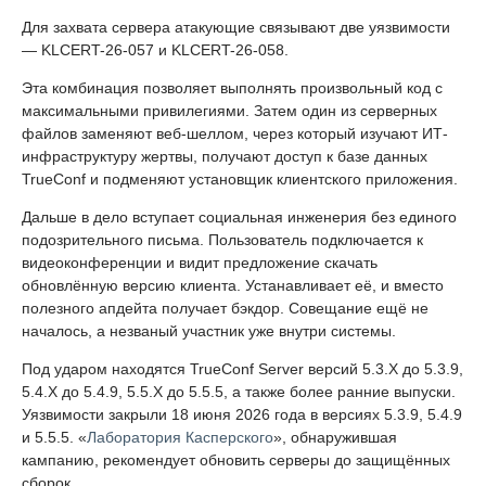
Для захвата сервера атакующие связывают две уязвимости
— KLCERT-26-057 и KLCERT-26-058.
Эта комбинация позволяет выполнять произвольный код с
максимальными привилегиями. Затем один из серверных
файлов заменяют веб-шеллом, через который изучают ИТ-
инфраструктуру жертвы, получают доступ к базе данных
TrueConf и подменяют установщик клиентского приложения.
Дальше в дело вступает социальная инженерия без единого
подозрительного письма. Пользователь подключается к
видеоконференции и видит предложение скачать
обновлённую версию клиента. Устанавливает её, и вместо
полезного апдейта получает бэкдор. Совещание ещё не
началось, а незваный участник уже внутри системы.
Под ударом находятся TrueConf Server версий 5.3.X до 5.3.9,
5.4.X до 5.4.9, 5.5.X до 5.5.5, а также более ранние выпуски.
Уязвимости закрыли 18 июня 2026 года в версиях 5.3.9, 5.4.9
и 5.5.5. «
Лаборатория Касперского
», обнаружившая
кампанию, рекомендует обновить серверы до защищённых
сборок.