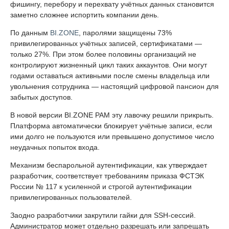
фишингу, перебору и перехвату учётных данных становится
заметно сложнее испортить компании день.
По данным
BI.ZONE
, паролями защищены 73%
привилегированных учётных записей, сертификатами —
только 27%. При этом более половины организаций не
контролируют жизненный цикл таких аккаунтов. Они могут
годами оставаться активными после смены владельца или
увольнения сотрудника — настоящий цифровой пансион для
забытых доступов.
В новой версии BI.ZONE PAM эту лавочку решили прикрыть.
Платформа автоматически блокирует учётные записи, если
ими долго не пользуются или превышено допустимое число
неудачных попыток входа.
Механизм беспарольной аутентификации, как утверждает
разработчик, соответствует требованиям приказа ФСТЭК
России № 117 к усиленной и строгой аутентификации
привилегированных пользователей.
Заодно разработчики закрутили гайки для SSH-сессий.
Администратор может отдельно разрешать или запрещать