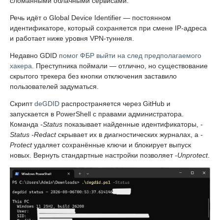
сломанными облачными сервисами.
Речь идёт о Global Device Identifier — постоянном
идентификаторе, который сохраняется при смене IP-адреса
и работает ниже уровня VPN-туннеля.
Недавно GDID
помог ФБР выйти на след предполагаемого
хакера
. Преступника поймали — отлично, но существование
скрытого трекера без кнопки отключения заставило
пользователей задуматься.
Скрипт
deGDID
распространяется через GitHub и
запускается в PowerShell с правами администратора.
Команда
-Status
показывает найденные идентификаторы,
-
Status -Redact
скрывает их в диагностических журналах, а
-
Protect
удаляет сохранённые ключи и блокирует выпуск
новых. Вернуть стандартные настройки позволяет
-Unprotect
.