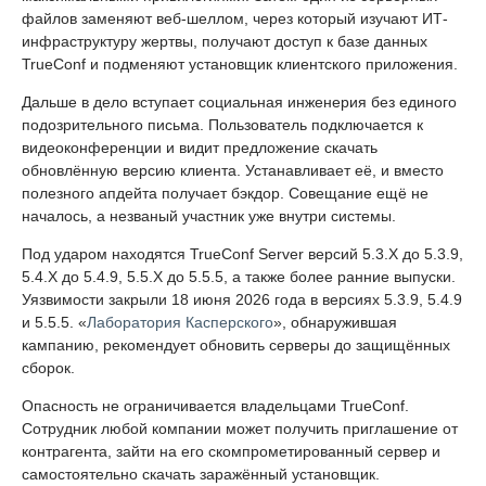
файлов заменяют веб-шеллом, через который изучают ИТ-
инфраструктуру жертвы, получают доступ к базе данных
TrueConf и подменяют установщик клиентского приложения.
Дальше в дело вступает социальная инженерия без единого
подозрительного письма. Пользователь подключается к
видеоконференции и видит предложение скачать
обновлённую версию клиента. Устанавливает её, и вместо
полезного апдейта получает бэкдор. Совещание ещё не
началось, а незваный участник уже внутри системы.
Под ударом находятся TrueConf Server версий 5.3.X до 5.3.9,
5.4.X до 5.4.9, 5.5.X до 5.5.5, а также более ранние выпуски.
Уязвимости закрыли 18 июня 2026 года в версиях 5.3.9, 5.4.9
и 5.5.5. «
Лаборатория Касперского
», обнаружившая
кампанию, рекомендует обновить серверы до защищённых
сборок.
Опасность не ограничивается владельцами TrueConf.
Сотрудник любой компании может получить приглашение от
контрагента, зайти на его скомпрометированный сервер и
самостоятельно скачать заражённый установщик.