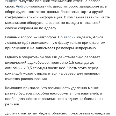
Яндекс
выпустил большой технический ответ на разбор
своих
Android
-приложений, автор которого заподозрил их в
сборе аудио, контактов, данных банковских карт и другой
конфиденциальной информации. В компании заявили: часть
механизмов обнаружена верно, но выводы о тотальной
слежке собраны не по адресу.
Главный вопрос — микрофон. По
версии
Яндекса, Алиса
локально ждёт активационную фразу только при открытом
приложении и не записывает разговоры непрерывно.
Однако в оперативной памяти действительно работает
циклический аудиобуфер: примерно 1,5 секунды до
активации и 0,5 секунды после неё. Часть звука перед
командой может отправляться на сервер для проверки
качества распознавания.
Компания признала, что возможность удалённо менять
размер буфера способна насторожить пользователей, и
пообещала жёстко ограничить его в одном из ближайших
релизов.
Доступ к контактам Яндекс объяснил голосовыми командами