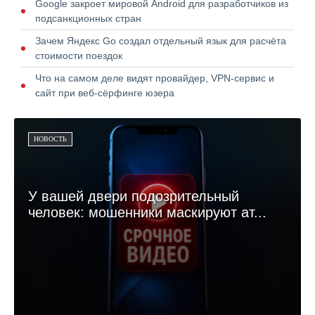
Google закроет мировой Android для разработчиков из
подсанкционных стран
Зачем Яндекс Go создал отдельный язык для расчёта
стоимости поездок
Что на самом деле видят провайдер, VPN-сервис и
сайт при веб-сёрфинге юзера
НОВОСТЬ
У вашей двери подозрительный
человек: мошенники маскируют ат...