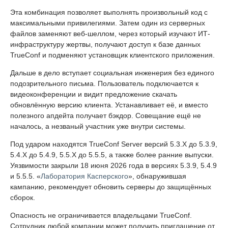
Эта комбинация позволяет выполнять произвольный код с
максимальными привилегиями. Затем один из серверных
файлов заменяют веб-шеллом, через который изучают ИТ-
инфраструктуру жертвы, получают доступ к базе данных
TrueConf и подменяют установщик клиентского приложения.
Дальше в дело вступает социальная инженерия без единого
подозрительного письма. Пользователь подключается к
видеоконференции и видит предложение скачать
обновлённую версию клиента. Устанавливает её, и вместо
полезного апдейта получает бэкдор. Совещание ещё не
началось, а незваный участник уже внутри системы.
Под ударом находятся TrueConf Server версий 5.3.X до 5.3.9,
5.4.X до 5.4.9, 5.5.X до 5.5.5, а также более ранние выпуски.
Уязвимости закрыли 18 июня 2026 года в версиях 5.3.9, 5.4.9
и 5.5.5. «
Лаборатория Касперского
», обнаружившая
кампанию, рекомендует обновить серверы до защищённых
сборок.
Опасность не ограничивается владельцами TrueConf.
Сотрудник любой компании может получить приглашение от