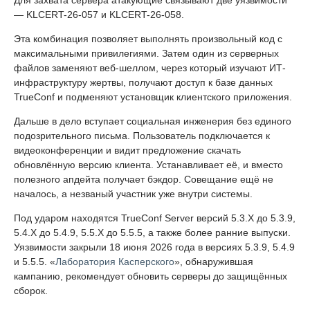
Для захвата сервера атакующие связывают две уязвимости
— KLCERT-26-057 и KLCERT-26-058.
Эта комбинация позволяет выполнять произвольный код с
максимальными привилегиями. Затем один из серверных
файлов заменяют веб-шеллом, через который изучают ИТ-
инфраструктуру жертвы, получают доступ к базе данных
TrueConf и подменяют установщик клиентского приложения.
Дальше в дело вступает социальная инженерия без единого
подозрительного письма. Пользователь подключается к
видеоконференции и видит предложение скачать
обновлённую версию клиента. Устанавливает её, и вместо
полезного апдейта получает бэкдор. Совещание ещё не
началось, а незваный участник уже внутри системы.
Под ударом находятся TrueConf Server версий 5.3.X до 5.3.9,
5.4.X до 5.4.9, 5.5.X до 5.5.5, а также более ранние выпуски.
Уязвимости закрыли 18 июня 2026 года в версиях 5.3.9, 5.4.9
и 5.5.5. «
Лаборатория Касперского
», обнаружившая
кампанию, рекомендует обновить серверы до защищённых
сборок.