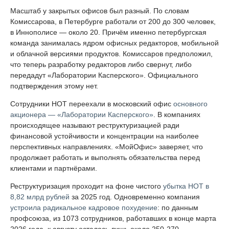
Масштаб у закрытых офисов был разный. По словам
Комиссарова, в Петербурге работали от 200 до 300 человек,
в Иннополисе — около 20. Причём именно петербургская
команда занималась ядром офисных редакторов, мобильной
и облачной версиями продуктов. Комиссаров предположил,
что теперь разработку редакторов либо свернут, либо
передадут «Лаборатории Касперского». Официального
подтверждения этому нет.
Сотрудники НОТ переехали в московский офис
основного
акционера — «Лаборатории Касперского»
. В компаниях
происходящее называют реструктуризацией ради
финансовой устойчивости и концентрации на наиболее
перспективных направлениях. «МойОфис» заверяет, что
продолжает работать и выполнять обязательства перед
клиентами и партнёрами.
Реструктуризация проходит на фоне чистого
убытка НОТ в
8,82 млрд рублей
за 2025 год. Одновременно компания
устроила радикальное кадровое похудение
: по данным
профсоюза, из 1073 сотрудников, работавших в конце марта
2026 года, к августу осталось лишь около 250-270.