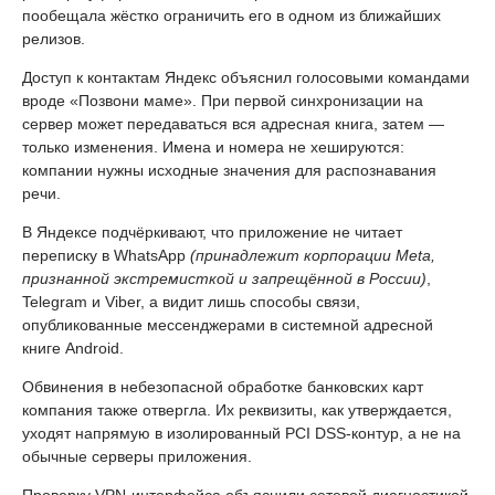
пообещала жёстко ограничить его в одном из ближайших
релизов.
Доступ к контактам Яндекс объяснил голосовыми командами
вроде «Позвони маме». При первой синхронизации на
сервер может передаваться вся адресная книга, затем —
только изменения. Имена и номера не хешируются:
компании нужны исходные значения для распознавания
речи.
В Яндексе подчёркивают, что приложение не читает
переписку в WhatsApp
(принадлежит корпорации Meta,
признанной экстремисткой и запрещённой в России)
,
Telegram и Viber, а видит лишь способы связи,
опубликованные мессенджерами в системной адресной
книге Android.
Обвинения в небезопасной обработке банковских карт
компания также отвергла. Их реквизиты, как утверждается,
уходят напрямую в изолированный PCI DSS-контур, а не на
обычные серверы приложения.
Проверку VPN-интерфейса объяснили сетевой диагностикой,