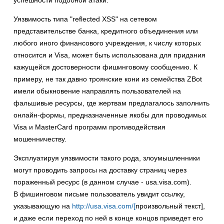
успешности подобной атаки.
Уязвимость типа "reflected XSS" на сетевом
представительстве банка, кредитного объединения или
любого иного финансового учреждения, к числу которых
относится и Visa, может быть использована для придания
кажущейся достоверности фишинговому сообщению. К
примеру, не так давно троянские кони из семейства ZBot
имели обыкновение направлять пользователей на
фальшивые ресурсы, где жертвам предлагалось заполнить
онлайн-формы, предназначенные якобы для проводимых
Visa и MasterCard программ противодействия
мошенничеству.
Эксплуатируя уязвимости такого рода, злоумышленники
могут проводить запросы на доставку страниц через
пораженный ресурс (в данном случае - usa.visa.com).
В фишинговом письме пользователь увидит ссылку,
указывающую на
http://usa.visa.com/[
произвольный текст],
и даже если переход по ней в конце концов приведет его