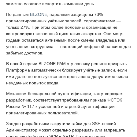
заметно сложнее испортить компании день.
По данным
BI.ZONE
, паролями защищены 73%
привилегированных учётных записей, сертификатами —
только 27%. При этом более половины организаций не
контролируют жизненный цикл таких аккаунтов. Они могут
годами оставаться активными после смены владельца или
увольнения сотрудника — настоящий цифровой пансион для
забытых доступов.
В новой версии BI.ZONE PAM эту лавочку решили прикрыть.
Платформа автоматически блокирует учётные записи, если
ими долго не пользуются или превышено допустимое число
неудачных попыток входа.
Механизм беспарольной аутентификации, как утверждает
разработчик, соответствует требованиям приказа ФСТЭК
России № 117 к усиленной и строгой аутентификации
привилегированных пользователей.
Заодно разработчики закрутили гайки для SSH-сессий.
Администратор может отдельно разрешать или запрещать
передачу файлов по SCP и SFTP. По умолчанию