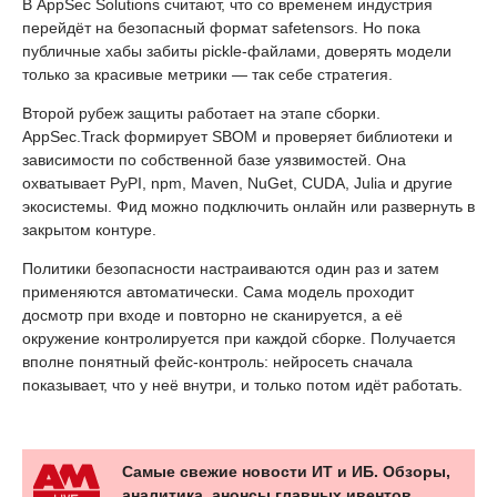
В AppSec Solutions считают, что со временем индустрия
перейдёт на безопасный формат safetensors. Но пока
публичные хабы забиты pickle-файлами, доверять модели
только за красивые метрики — так себе стратегия.
Второй рубеж защиты работает на этапе сборки.
AppSec.Track формирует SBOM и проверяет библиотеки и
зависимости по собственной базе уязвимостей. Она
охватывает PyPI, npm, Maven, NuGet, CUDA, Julia и другие
экосистемы. Фид можно подключить онлайн или развернуть в
закрытом контуре.
Политики безопасности настраиваются один раз и затем
применяются автоматически. Сама модель проходит
досмотр при входе и повторно не сканируется, а её
окружение контролируется при каждой сборке. Получается
вполне понятный фейс-контроль: нейросеть сначала
показывает, что у неё внутри, и только потом идёт работать.
Самые свежие новости ИТ и ИБ. Обзоры,
аналитика, анонсы главных ивентов