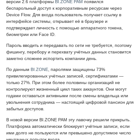
версии 2.6 платформы
BI.ZONE PAM
появился
беспарольный доступ к корпоративным ресурсам через
Device Flow. Для входа пользователь получает ссылку в
интерфейсе системы, открывает её в браузере и
подтверждает личность с помощью аппаратного токена,
биометрии или Face ID.
Пароль вводить и передавать по сети не требуется, поэтому
фишингу, перебору и перехвату учётных данных становится
заметно сложнее испортить компании день.
По данным
BI.ZONE
, паролями защищены 73%
привилегированных учётных записей, сертификатами —
только 27%. При этом более половины организаций не
контролируют жизненный цикл таких аккаунтов. Они могут
годами оставаться активными после смены владельца или
увольнения сотрудника — настоящий цифровой пансион для
забытых доступов.
В новой версии BI.ZONE PAM эту лавочку решили прикрыть.
Платформа автоматически блокирует учётные записи, если
ими долго не пользуются или превышено допустимое число
неудачных попыток входа.