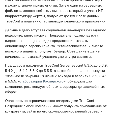
Эта комбинация позволяет выполнять произвольный код с
максимальными привилегиями. Затем один из серверных
файлов заменяют веб-шеллом, через который изучают ИТ-
инфраструктуру жертвы, получают доступ к базе данных
TrueConf и подменяют установщик клиентского приложения.
Дальше в дело вступает социальная инженерия без единого
подозрительного письма. Пользователь подключается к
видеоконференции и видит предложение скачать
обновлённую версию клиента. Устанавливает её, и вместо
полезного апдейта получает бэкдор. Совещание ещё не
началось, а незваный участник уже внутри системы.
Под ударом находятся TrueConf Server версий 5.3.X до 5.3.9,
5.4.X до 5.4.9, 5.5.X до 5.5.5, а также более ранние выпуски.
Уязвимости закрыли 18 июня 2026 года в версиях 5.3.9, 5.4.9
и 5.5.5. «
Лаборатория Касперского
», обнаружившая
кампанию, рекомендует обновить серверы до защищённых
сборок.
Опасность не ограничивается владельцами TrueConf.
Сотрудник любой компании может получить приглашение от
контрагента, зайти на его скомпрометированный сервер и