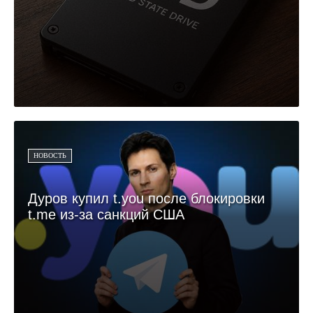
НОВОСТЬ
Дуров купил t.you после блокировки
t.me из-за санкций США