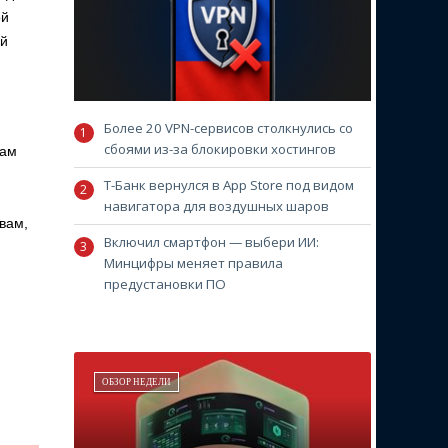
ой
ый
Более 20 VPN-сервисов столкнулись со
сбоями из-за блокировки хостингов
рам
Т-Банк вернулся в App Store под видом
навигатора для воздушных шаров
овам,
Включил смартфон — выбери ИИ:
Минцифры меняет правила
предустановки ПО
ОБЗОР НЕДЕЛИ