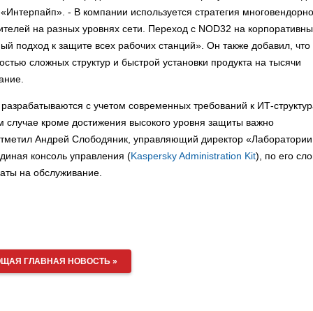
 «Интерпайп». - В компании используется стратегия многовендорн
ителей на разных уровнях сети. Переход с NOD32 на корпоративн
ый подход к защите всех рабочих станций». Он также добавил, что
стью сложных структур и быстрой установки продукта на тысячи
ание.
 разрабатываются с учетом современных требований к ИТ-структу
м случае кроме достижения высокого уровня защиты важно
- отметил Андрей Слободяник, управляющий директор «Лаборатории
Единая консоль управления (
Kaspersky Administration Kit
), по его сл
раты на обслуживание.
ЩАЯ ГЛАВНАЯ НОВОСТЬ »