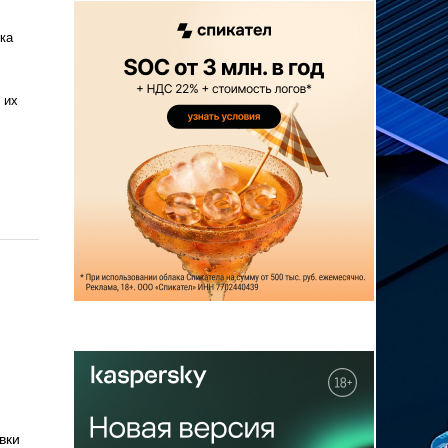
ка
 их
вки