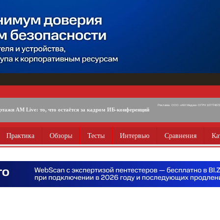
Реклама. ООО «АМ Медиа» ОГРН 1077746725
ртажи AM Live: то, что остаётся за кадром ИБ-конференций
Практика
Обзоры
Тесты
Интервью
Сравнения
Ка