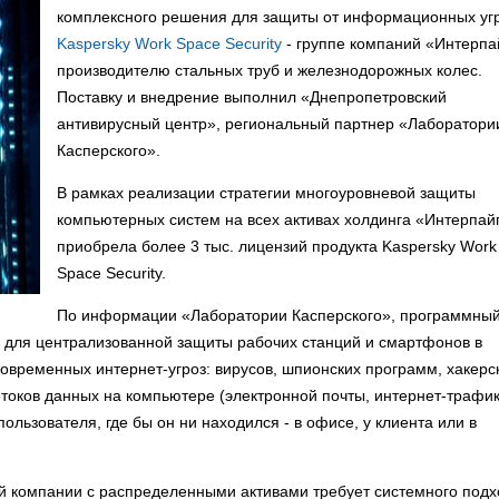
комплексного решения для защиты от информационных угр
Kaspersky Work Space Security
- группе компаний «Интерпа
производителю стальных труб и железнодорожных колес.
Поставку и внедрение выполнил «Днепропетровский
антивирусный центр», региональный партнер «Лаборатори
Касперского».
В рамках реализации стратегии многоуровневой защиты
компьютерных систем на всех активах холдинга «Интерпай
приобрела более 3 тыс. лицензий продукта Kaspersky Work
Space Security.
По информации «Лаборатории Касперского», программны
ие для централизованной защиты рабочих станций и смартфонов в
современных интернет-угроз: вирусов, шпионских программ, хакерс
отоков данных на компьютере (электронной почты, интернет-трафик
ользователя, где бы он ни находился - в офисе, у клиента или в
 компании с распределенными активами требует системного подх