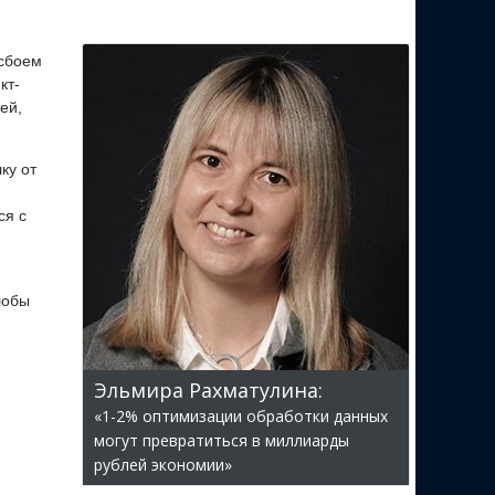
 сбоем
кт-
ей,
ку от
ся с
лобы
Эльмира Рахматулина:
«1-2% оптимизации обработки данных
могут превратиться в миллиарды
рублей экономии»