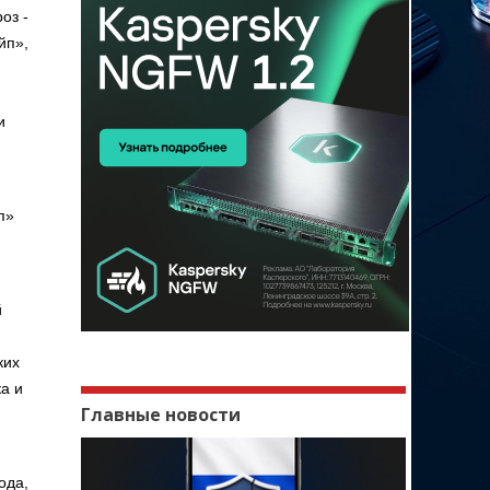
оз -
йп»,
и
п»
й
ких
а и
Главные новости
ода,