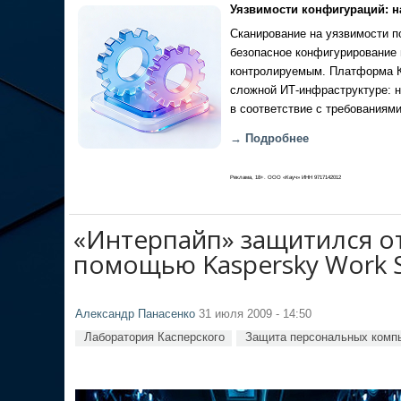
Уязвимости конфигураций: н
Сканирование на уязвимости по
безопасное конфигурирование 
контролируемым. Платформа Ка
сложной ИТ-инфраструктуре: н
в соответствие с требованиями
→ Подробнее
Реклама, 18+. ООО «Кауч» ИНН 9717142012
«Интерпайп» защитился о
помощью Kaspersky Work S
Александр Панасенко
31 июля 2009 - 14:50
Лаборатория Касперского
Защита персональных комп