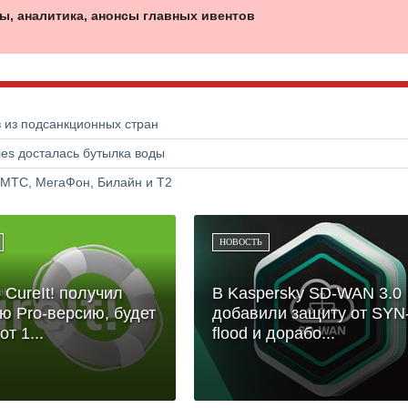
ы, аналитика, анонсы главных ивентов
в из подсанкционных стран
ries досталась бутылка воды
 МТС, МегаФон, Билайн и Т2
НОВОСТЬ
 CureIt! получил
В Kaspersky SD-WAN 3.0
ю Pro-версию, будет
добавили защиту от SYN
от 1...
flood и дорабо...