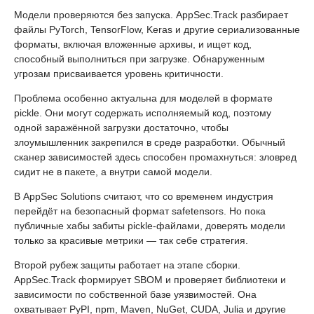
Модели проверяются без запуска. AppSec.Track разбирает
файлы PyTorch, TensorFlow, Keras и другие сериализованные
форматы, включая вложенные архивы, и ищет код,
способный выполниться при загрузке. Обнаруженным
угрозам присваивается уровень критичности.
Проблема особенно актуальна для моделей в формате
pickle. Они могут содержать исполняемый код, поэтому
одной заражённой загрузки достаточно, чтобы
злоумышленник закрепился в среде разработки. Обычный
сканер зависимостей здесь способен промахнуться: зловред
сидит не в пакете, а внутри самой модели.
В AppSec Solutions считают, что со временем индустрия
перейдёт на безопасный формат safetensors. Но пока
публичные хабы забиты pickle-файлами, доверять модели
только за красивые метрики — так себе стратегия.
Второй рубеж защиты работает на этапе сборки.
AppSec.Track формирует SBOM и проверяет библиотеки и
зависимости по собственной базе уязвимостей. Она
охватывает PyPI, npm, Maven, NuGet, CUDA, Julia и другие