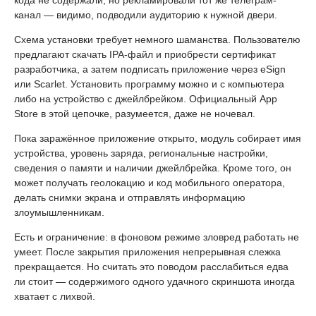
кода не содержали, но рекламировали тот же телеграм-
канал — видимо, подводили аудиторию к нужной двери.
Схема установки требует немного шаманства. Пользователю
предлагают скачать IPA-файл и приобрести сертификат
разработчика, а затем подписать приложение через eSign
или Scarlet. Установить программу можно и с компьютера
либо на устройство с джейлбрейком. Официальный App
Store в этой цепочке, разумеется, даже не ночевал.
Пока заражённое приложение открыто, модуль собирает имя
устройства, уровень заряда, региональные настройки,
сведения о памяти и наличии джейлбрейка. Кроме того, он
может получать геолокацию и код мобильного оператора,
делать снимки экрана и отправлять информацию
злоумышленникам.
Есть и ограничение: в фоновом режиме зловред работать не
умеет. После закрытия приложения непрерывная слежка
прекращается. Но считать это поводом расслабиться едва
ли стоит — содержимого одного удачного скриншота иногда
хватает с лихвой.