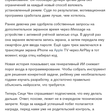
ограничений за каждый новый способ взломать
установленный режим. Судя по результатам, мотивационная
программа сработала даже лучше, чем хотелось.
Ранее девочка уже одобряла собственные запросы на
дополнительное экранное время через iMessage на
устройстве с активной учётной записью отца. В другой раз
она заранее включила запись экрана, а затем передала ему
смартфон для ввода пароля. Ещё один трюк заключался в
трансляции экрана iPhone на
Apple
TV через AirPlay в тот
момент, когда отец набирал код.
Новая история показывает, как генеративный ИИ снижает
порог входа в программирование. Чтобы собрать инструмент
для решения конкретной задачи, ребёнку уже необязательно
годами изучать разработку, а достаточно правильно
объяснить нейросети, что требуется.
Теперь Сици Чен спрашивает подписчиков, что ему делать
дальше. Ответ, похоже, лежит не в очередном техническом
запрете. Когда за каждый успешный побег полагается
награда, перед нами уже не родительский контроль, а