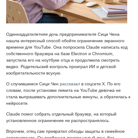
Одиннадцатилетняя дочь предпринимателя Сици Чена
нашла интересный способ обойти ограничение экранного
времени для YouTube. Она попросила Claude написать код
собственного браузера на базе Electron и Chromium,
запустила его на ноутбуке отца и продолжила смотреть
видео. Родительский контроль проиграл ИИ и детской
изобретательности всухую.
О случившемся Сици Чен
рассказал
в соцсети X. По его
словам, после установки лимита на YouTube девочка не
стала выпрашивать дополнительные минуты, а обратилась к
нейросети.
Claude помог собрать отдельный браузер, на который
установленное ограничение не распространялось.
Впрочем, отец сам превратил обходы защиты в семейное
соревнование. Он пообещал дочери целый день без