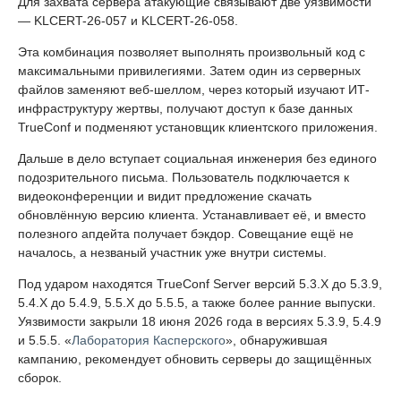
Для захвата сервера атакующие связывают две уязвимости
— KLCERT-26-057 и KLCERT-26-058.
Эта комбинация позволяет выполнять произвольный код с
максимальными привилегиями. Затем один из серверных
файлов заменяют веб-шеллом, через который изучают ИТ-
инфраструктуру жертвы, получают доступ к базе данных
TrueConf и подменяют установщик клиентского приложения.
Дальше в дело вступает социальная инженерия без единого
подозрительного письма. Пользователь подключается к
видеоконференции и видит предложение скачать
обновлённую версию клиента. Устанавливает её, и вместо
полезного апдейта получает бэкдор. Совещание ещё не
началось, а незваный участник уже внутри системы.
Под ударом находятся TrueConf Server версий 5.3.X до 5.3.9,
5.4.X до 5.4.9, 5.5.X до 5.5.5, а также более ранние выпуски.
Уязвимости закрыли 18 июня 2026 года в версиях 5.3.9, 5.4.9
и 5.5.5. «
Лаборатория Касперского
», обнаружившая
кампанию, рекомендует обновить серверы до защищённых
сборок.