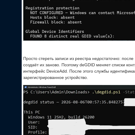
Просто стереть записи из реестра недостаточно: после
создаёт их заново. Поэтому deGDID меняет списки конт
интерфейс DeviceAdd. После этого службы идентификац
зарегистрированное устройство.