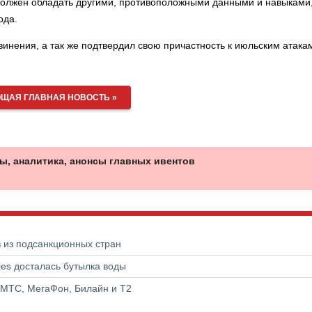
 должен обладать другими, противоположными данными и навыками
ода.
инения, а так же подтвердил свою причастность к июльским атака
ЩАЯ ГЛАВНАЯ НОВОСТЬ »
ы, аналитика, анонсы главных ивентов
в из подсанкционных стран
ries досталась бутылка воды
 МТС, МегаФон, Билайн и Т2