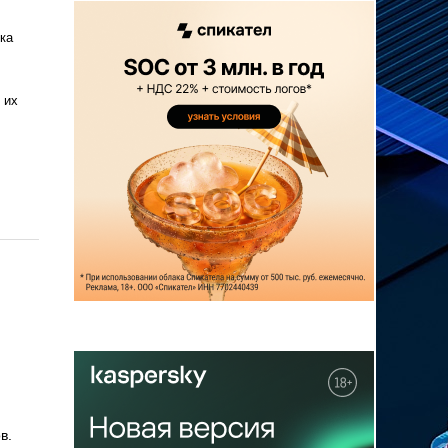
ка
 их
в.