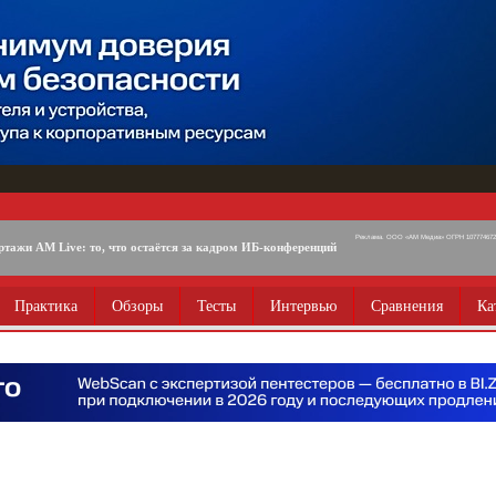
Реклама. ООО «АМ Медиа» ОГРН 1077746725
ртажи AM Live: то, что остаётся за кадром ИБ-конференций
Практика
Обзоры
Тесты
Интервью
Сравнения
Ка