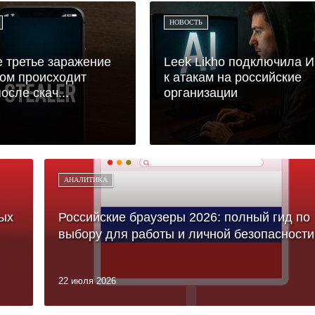
НОВОСТЬ
 третье заражение
Leek Likho подключила 
ом происходит
к атакам на российские
осле скач...
организации
АНАЛИТИКА
ых
Российские браузеры 2026: полный гид по
выбору для работы и личной безопасности
22 июля 2026