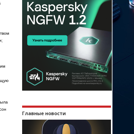
й
ством
и;
жим
ующую
была
сон
Главные новости