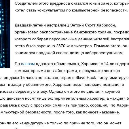
Создателем этого вредоноса оказался юный хакер, которы
хотел стать консультантом по компьютерной безопасности.
Двадцатилетний австралиец Энтони Скотт Харрисон,
организовал распространение банковского трояна, посред
которого собирал персональные данные жителей Австрали
всего было заражено 2370 компьютеров. Помимо этого, он
занимался продажей своего детища киберпреступникам.
По
словам
адвоката обвиняемого, Харрисон с 14 лет одер
компьютерными он-лайн играми, в результате чего «он
 он даже 15 часов не вставая, играл в Slave Hack - игру, имитир
вокат в защиту обвиняемого, Харрисон имел неплохие познания в
зовать серьезную атаку. Однако он этого не сделал и крупной
 Его действия носят лишь экспериментальный характер, а «акция» 
ращаясь к суду с просьбой смягчить приговор, сообщил, что Харри
мпьютерной безопасности, после того, как понесет наказание.
онили его кандидатуру не только по причине того, что он может