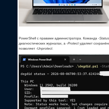
PowerShell с правами администратора. Команда
-Status
диагностических журналах, а
-Protect
удаляет сохранённ
позволяет
-Unprotect
.