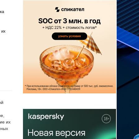
ка
 их
ой
е,
ие их
рных