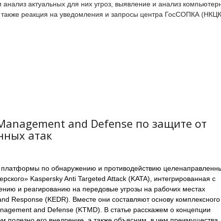
 анализ актуальных для них угроз, выявление и анализ компьютер
 также реакция на уведомления и запросы центра ГосСОПКА (НКЦ
 Management and Defense по защите от
нных атак
ия платформы по обнаружению и противодействию целенаправленн
рского» Kaspersky Anti Targeted Attack (KATA), интегрированная с
ению и реагированию на передовые угрозы на рабочих местах
 and Response (KEDR). Вместе они составляют основу комплексного
nagement and Defense (KTMD). В статье расскажем о концепции
м полезно его внедрение, а также объясним, в чем преимущества