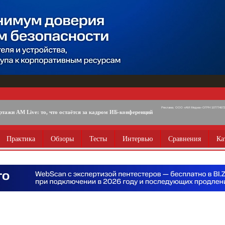
Реклама. ООО «АМ Медиа» ОГРН 1077746725
ртажи AM Live: то, что остаётся за кадром ИБ-конференций
Практика
Обзоры
Тесты
Интервью
Сравнения
Ка