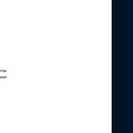
тов
ики