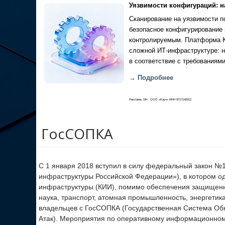
Уязвимости конфигураций: н
Сканирование на уязвимости по
безопасное конфигурирование 
контролируемым. Платформа Ка
сложной ИТ-инфраструктуре: н
в соответствие с требованиями
→ Подробнее
Реклама, 18+. ООО «Кауч» ИНН 9717142012
ГосСОПКА
С 1 января 2018 вступил в силу федеральный закон №
инфраструктуры Российской Федерации»), в котором о
инфраструктуры (КИИ), помимо обеспечения защищенн
наука, транспорт, атомная промышленность, энергетик
владельцев с ГосСОПКА (Государственная Система Об
Атак). Мероприятия по оперативному информационному