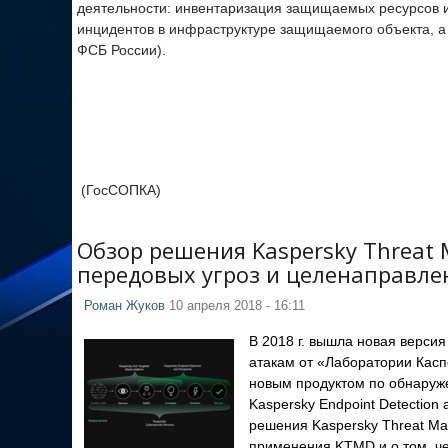
деятельности: инвентаризация защищаемых ресурсов и
инцидентов в инфраструктуре защищаемого объекта, а
ФСБ России).
(ГосСОПКА)
Обзор решения Kaspersky Threat
передовых угроз и целенаправле
Роман Жуков
10 апреля 2018 - 16:11
В 2018 г. вышла новая верс
атакам от «Лаборатории Каспе
новым продуктом по обнаруж
Kaspersky Endpoint Detection
решения Kaspersky Threat Ma
применения KTMD и о том, че