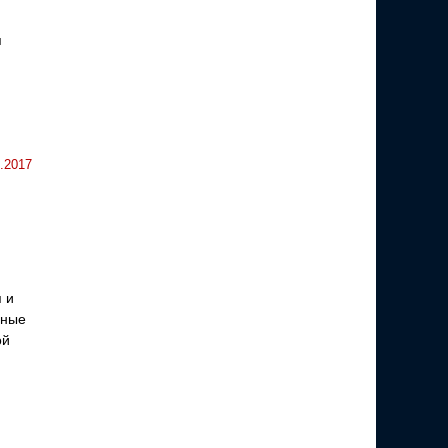
я
.2017
 и
бные
ой