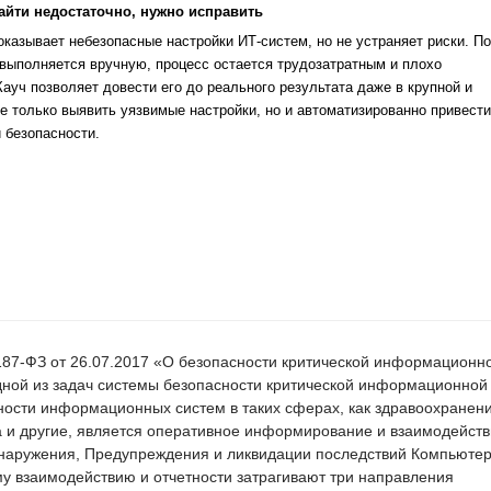
айти недостаточно, нужно исправить
казывает небезопасные настройки ИТ-систем, но не устраняет риски. По
выполняется вручную, процесс остается трудозатратным и плохо
уч позволяет довести его до реального результата даже в крупной и
е только выявить уязвимые настройки, но и автоматизированно привести
 безопасности.
187-ФЗ от 26.07.2017 «О безопасности критической информационн
дной из задач системы безопасности критической информационной
ости информационных систем в таких сферах, как здравоохранени
а и другие, является оперативное информирование и взаимодейств
наружения, Предупреждения и ликвидации последствий Компьюте
 взаимодействию и отчетности затрагивают три направления