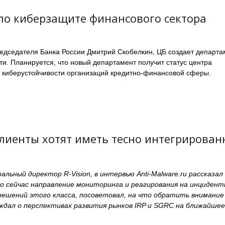
по киберзащите финансового сектора
редседателя Банка России Дмитрий Скобелкин, ЦБ создает департа
. Планируется, что новый департамент получит статус центра
 киберустойчивости организаций кредитно-финансовой сферы.
клиенты хотят иметь тесно интегрирова
альный директор R-Vision, в интервью Anti-Malware.ru рассказал
о сейчас направление мониторинга и реагирования на инциден
 решений этого класса, посоветовал, на что обратить внимание
уждал о перспективах развития рынков IRP и SGRC на ближайшее