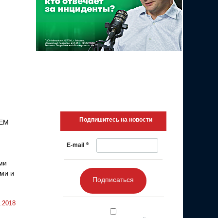
Подпишитесь на новости
IEM
*
E-mail
ми
ми и
Подписаться
.2018