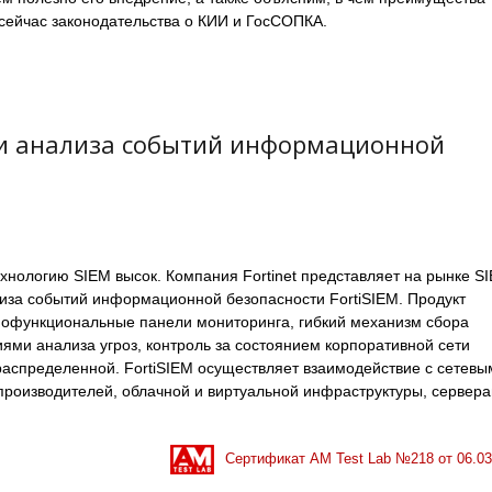
 сейчас законодательства о КИИ и ГосСОПКА.
а и анализа событий информационной
ехнологию SIEM высок. Компания Fortinet представляет на рынке S
иза событий информационной безопасности FortiSIEM. Продукт
нофункциональные панели мониторинга, гибкий механизм сбора
ями анализа угроз, контроль за состоянием корпоративной сети
 распределенной. FortiSIEM осуществляет взаимодействие с сетевы
производителей, облачной и виртуальной инфраструктуры, сервера
Сертификат AM Test Lab №
218
от
06.03