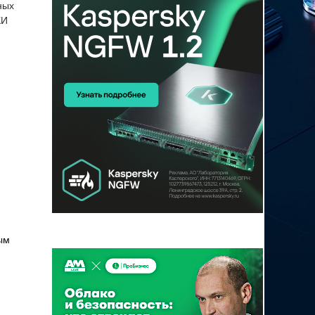
ных
КИ
ым