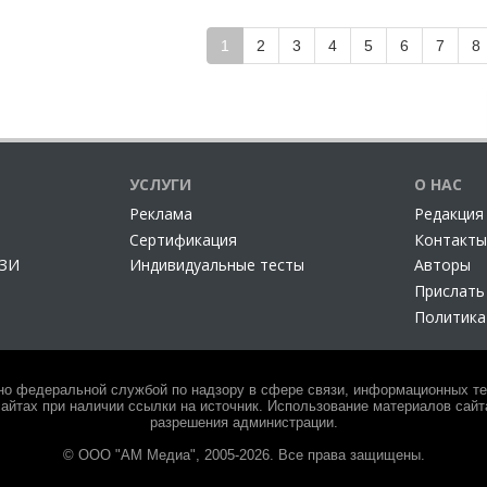
1
2
3
4
5
6
7
8
УСЛУГИ
О НАС
Реклама
Редакция
Сертификация
Контакты
СЗИ
Индивидуальные тесты
Авторы
Прислать
Политика
но федеральной службой по надзору в сфере связи, информационных тех
айтах при наличии ссылки на источник. Использование материалов сайта
разрешения администрации.
© ООО "АМ Медиа", 2005-2026. Все права защищены.