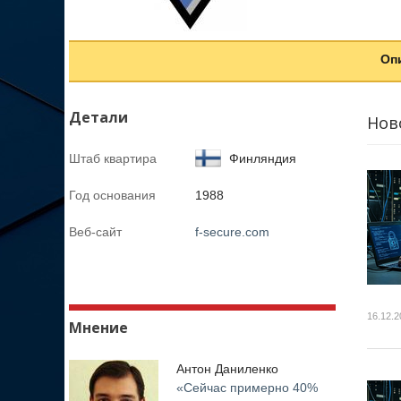
Оп
Детали
Нов
Штаб квартира
Финляндия
Год основания
1988
Веб-сайт
f-secure.com
16.12.2
Мнение
Антон Даниленко
«Сейчас примерно 40%