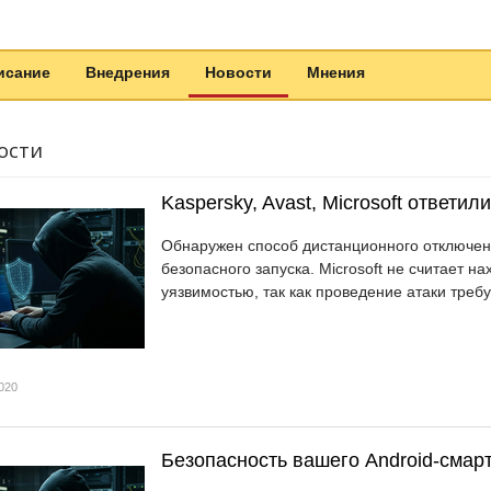
исание
Внедрения
Новости
Мнения
ости
Kaspersky, Avast, Microsoft ответи
Обнаружен способ дистанционного отключен
безопасного запуска. Microsoft не считает на
уязвимостью, так как проведение атаки треб
020
Безопасность вашего Android-смар