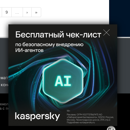
9
…
›
»
 материал
 конфиденциальности
нологий и массовых коммуникаций (Роскомнадзор) 27.01.2017
 с полной копией оригинала допускается только с письменного