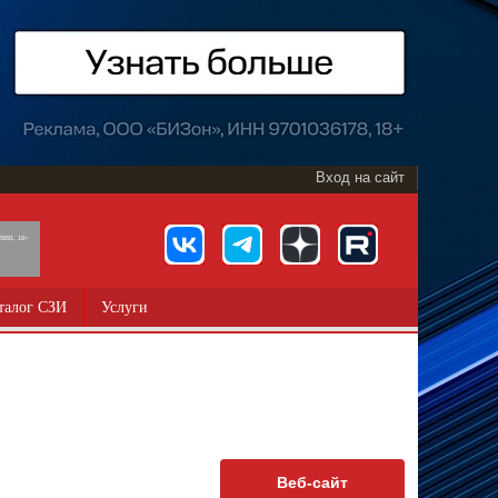
Вход на сайт
891, 18+
талог СЗИ
Услуги
Веб-сайт