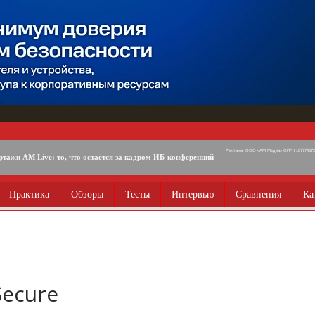
Реклама. ООО «АМ Медиа» ОГРН 1077746725
ртажи AM Live: то, что остаётся за кадром ИБ-конференций
Практика
Обзоры
Тесты
Интервью
Сравнения
Ка
Secure