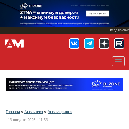
Перейти
к
основному
содержанию
Вход на сайт
Toggl
navig
»
»
Главная
Аналитика
Анализ рынка
13 августа 2025 - 11:53