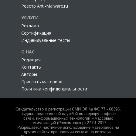
Записывать информацию о привилегированных
Реестр Anti-Malware.ru
сессиях в формате .avi или/и в текстовом формате в
УСЛУГИ
случае работы из командной строки;
Использовать мощные средства поиска при анализе
Реклама
записей привилегированных сессий в процессе
Сертификация
расследований;
Индивидуальные тесты
Изолировать (проксировать) привилегированные
О НАС
сессии;
Обеспечивать доступность и отказоустойчивость.
Редакция
Контакты
Авторы
Прислать материал
Политика конфиденциальности
Свидетельство о регистрации СМИ ЭЛ № ФС 77 - 68398,
выдано федеральной службой по надзору в сфере
связи, информационных технологий и массовых
коммуникаций (Роскомнадзор) 27.01.2017
Разрешается частичное использование материалов на
других сайтах при наличии ссылки на источник.