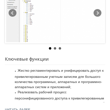
необходима работа с высокой сетевой нагрузкой.
Также в SafeInspect реализованы функции управления
паролями для учетных записей контролируемых серверов и
оборудования на большинстве поддерживаемых платформ.
Управление паролями осуществляется с помощью политик
безопасности, поддерживается автоматическая смена
паролей по расписанию и групповое ручное изменение
паролей.
Ключевые функции
Жестко регламентировать и унифицировать доступ к
привилегированным учетным записям для большого
количества программных, аппаратных и программно-
аппаратных систем и приложений;
Реализовать рабочий процесс
персонифицированного доступа к привилегированным
учетным записям к конкретным системам, на заданный
промежуток времени, с четким обоснованием
ЧИТАТЬ ДАЛЕЕ