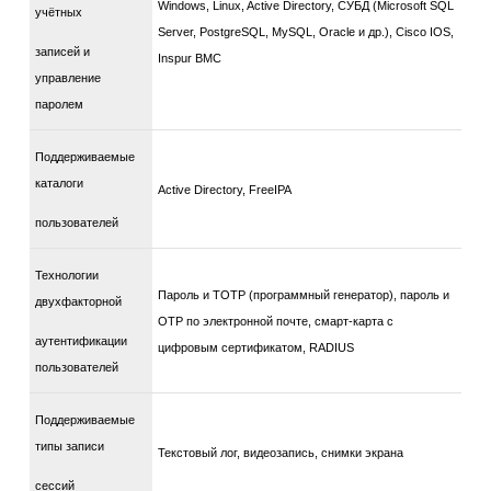
Windows, Linux, Active Directory, СУБД (Microsoft SQL
учётных
Server, PostgreSQL, MySQL, Oracle и др.), Cisco IOS,
записей и
Inspur BMC
управление
паролем
Поддерживаемые
каталоги
Active Directory, FreeIPA
пользователей
Технологии
Пароль и TOTP (программный генератор), пароль и
двухфакторной
OTP по электронной почте, смарт-карта с
аутентификации
цифровым сертификатом, RADIUS
пользователей
Поддерживаемые
типы записи
Текстовый лог, видеозапись, снимки экрана
сессий