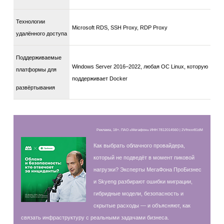
Технологии
Microsoft RDS, SSH Proxy, RDP Proxy
удалённого доступа
Поддерживаемые
Windows Server 2016–2022, любая ОС Linux, которую
платформы для
поддерживает Docker
развёртывания
Реклама, 18+. ПАО «Мегафон» ИНН 7812014560 | 2Vfnxxr81dM
Как выбрать облачного провайдера,
который не подведёт в момент пиковой
нагрузки? Эксперты МегаФона ПроБизнес
и Skyeng разбирают ошибки миграции,
гибридные модели, безопасность и
скрытые расходы — и объясняют, как
связать инфраструктуру с реальными задачами бизнеса.