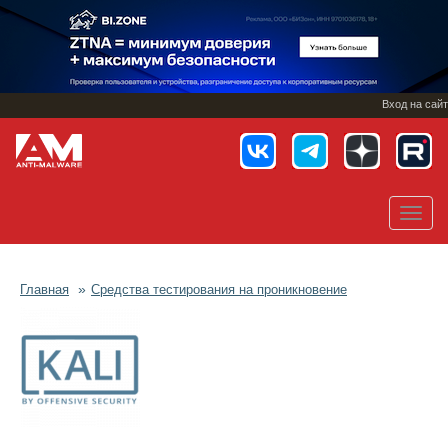
Перейти
к
основному
содержанию
Вход на сайт
Toggl
navig
Главная
Средства тестирования на проникновение