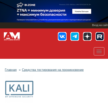
Перейти
к
основному
содержанию
Вход на сайт
Toggl
navig
Главная
Средства тестирования на проникновение