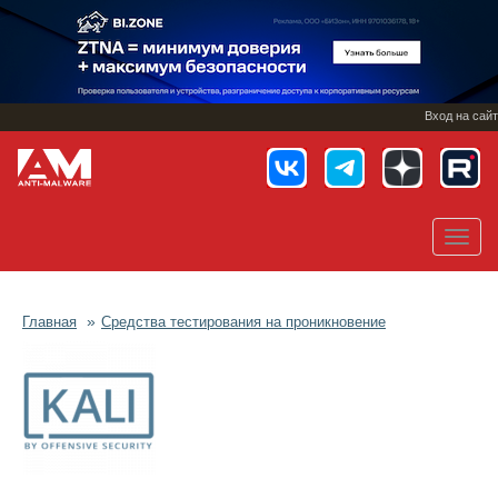
Перейти
к
основному
содержанию
Вход на сайт
Toggl
navig
Главная
Средства тестирования на проникновение