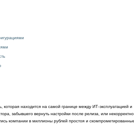
нфигурациями
иями
сть
о
, которая находится на самой границе между ИТ-эксплуатацией и
ра, забывшего вернуть настройки после релиза, или некорректно
йтись компании в миллионы рублей простоя и скомпрометированны