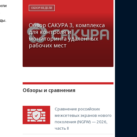
 или
ОБЗОР НЕДЕЛИ
е
ды.
Обзор САКУРА 3, комплекса
для контроля и
мониторинга удалённых
рабочих мест
Обзоры и сравнения
Сравнение российских
межсетевых экранов нового
поколения (NGFW) — 2026,
часть II