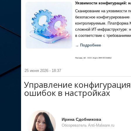
Уязвимости конфигураций: н
Сканирование на уязвимости по
безопасное конфигурирование 
контролируемым. Платформа Ка
сложной ИТ-инфраструктуре: н
в соответствие с требованиями
→ Подробнее
Реклама, 18+. ООО «Кауч» ИНН 9717142012
25 июня 2026 - 18:37
Управление конфигурациям
ошибок в настройках
Ирина Сдобникова
Обозреватель Anti-Malware.ru