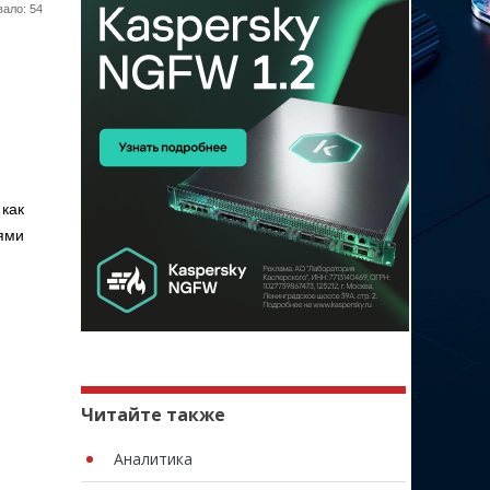
ало: 54
как
ями
Читайте также
Аналитика