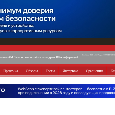
Реклама. ООО «АМ Медиа» ОГРН 1077746725
ртажи AM Live: то, что остаётся за кадром ИБ-конференций
Практика
Обзоры
Тесты
Интервью
Сравнения
Ка