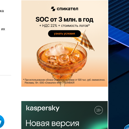
ка
 их