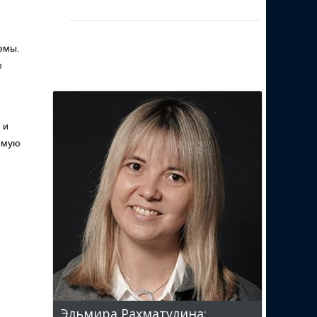
емы.
е
 и
емую
Эльмира Рахматулина: