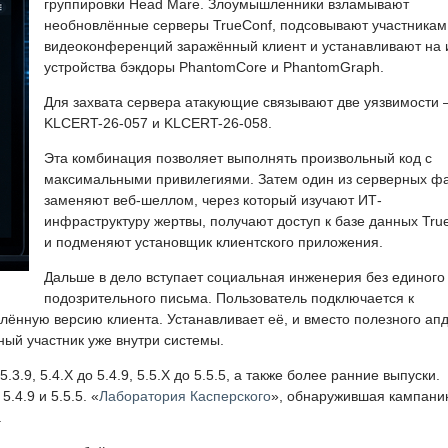
группировки Head Mare. Злоумышленники взламывают
необновлённые серверы TrueConf, подсовывают участникам
видеоконференций заражённый клиент и устанавливают на 
устройства бэкдоры PhantomCore и PhantomGraph.
Для захвата сервера атакующие связывают две уязвимости
KLCERT-26-057 и KLCERT-26-058.
Эта комбинация позволяет выполнять произвольный код с
максимальными привилегиями. Затем один из серверных ф
заменяют веб-шеллом, через который изучают ИТ-
инфраструктуру жертвы, получают доступ к базе данных Tru
и подменяют установщик клиентского приложения.
Дальше в дело вступает социальная инженерия без единого
подозрительного письма. Пользователь подключается к
ённую версию клиента. Устанавливает её, и вместо полезного ап
ный участник уже внутри системы.
3.9, 5.4.X до 5.4.9, 5.5.X до 5.5.5, а также более ранние выпуски.
.4.9 и 5.5.5. «
Лаборатория Касперского
», обнаружившая кампани
.