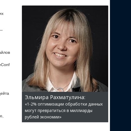
их
 —
айлов
eConf
дейта
Эльмира Рахматулина:
«1-2% оптимизации обработки данных
могут превратиться в миллиарды
ю,
рублей экономии»