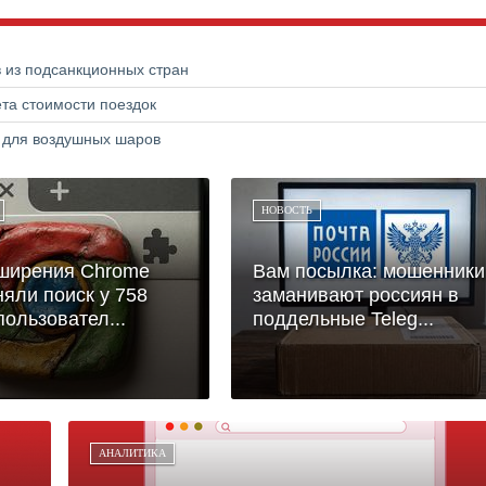
в из подсанкционных стран
та стоимости поездок
а для воздушных шаров
НОВОСТЬ
сширения Chrome
Вам посылка: мошенники
яли поиск у 758
заманивают россиян в
пользовател...
поддельные Teleg...
АНАЛИТИКА