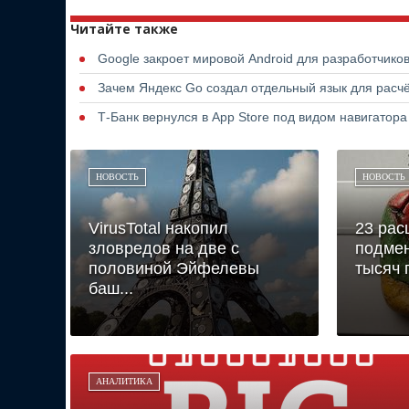
Читайте также
Google закроет мировой Android для разработчико
Зачем Яндекс Go создал отдельный язык для расчё
Т-Банк вернулся в App Store под видом навигатор
НОВОСТЬ
НОВОСТЬ
VirusTotal накопил
23 ра
зловредов на две с
подмен
половиной Эйфелевы
тысяч 
баш...
АНАЛИТИКА