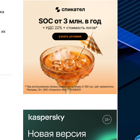
ка
 их