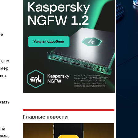
ее
а, но
омер
твет
азать
Главные новости
али
вами,