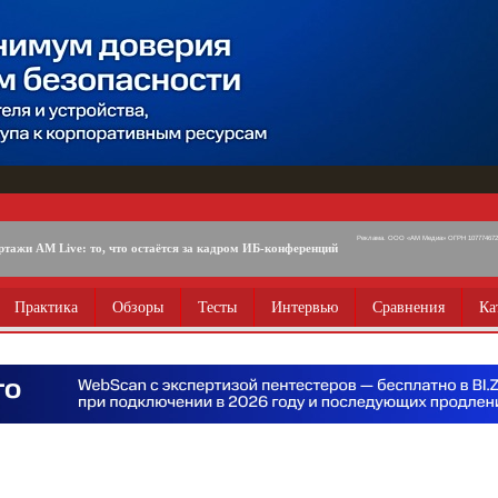
Реклама. ООО «АМ Медиа» ОГРН 1077746725
ртажи AM Live: то, что остаётся за кадром ИБ-конференций
Практика
Обзоры
Тесты
Интервью
Сравнения
Ка