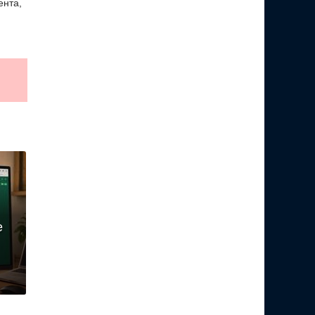
ента,
е