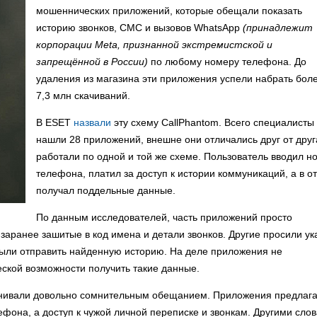
мошеннических приложений, которые обещали показать
историю звонков, СМС и вызовов WhatsApp
(принадлежит
корпорации Meta, признанной экстремистской и
запрещённой в России)
по любому номеру телефона. До
удаления из магазина эти приложения успели набрать бол
7,3 млн скачиваний.
В ESET
назвали
эту схему CallPhantom. Всего специалисты
нашли 28 приложений, внешне они отличались друг от друг
работали по одной и той же схеме. Пользователь вводил н
телефона, платил за доступ к истории коммуникаций, а в о
получал поддельные данные.
По данным исследователей, часть приложений просто
заранее зашитые в код имена и детали звонков. Другие просили ук
были отправить найденную историю. На деле приложения не
ской возможности получить такие данные.
манивали довольно сомнительным обещанием. Приложения предлаг
ефона, а доступ к чужой личной переписке и звонкам. Другими сло