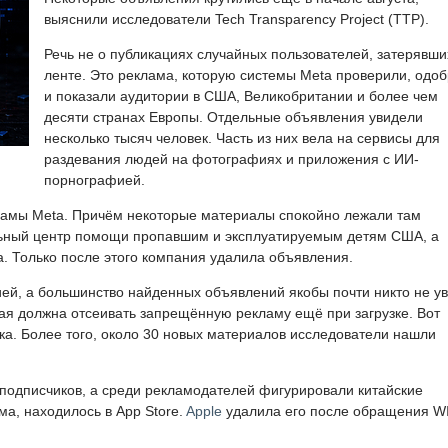
выяснили исследователи Tech Transparency Project (TTP).
Речь не о публикациях случайных пользователей, затерявши
ленте. Это реклама, которую системы Meta проверили, одо
и показали аудитории в США, Великобритании и более чем
десяти странах Европы. Отдельные объявления увидели
несколько тысяч человек. Часть из них вела на сервисы для
раздевания людей на фотографиях и приложения с ИИ-
порнографией.
ламы Meta. Причём некоторые материалы спокойно лежали там
ьный центр помощи пропавшим и эксплуатируемым детям США, а
. Только после этого компания удалила объявления.
ией, а большинство найденных объявлений якобы почти никто не у
ая должна отсеивать запрещённую рекламу ещё при загрузке. Вот
ска. Более того, около 30 новых материалов исследователи нашли
подписчиков, а среди рекламодателей фигурировали китайские
ма, находилось в App Store.
Apple
удалила его после обращения W