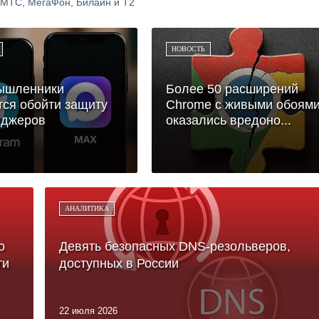
 МТС, МегаФон, Билайн и Т2
НОВОСТЬ
ышленники
Более 50 расширений
ся обойти защиту
Chrome с живыми обоям
нджеров
оказались вредоно...
АНАЛИТИКА
о
Девять безопасных DNS-резольверов,
ти
доступных в России
22 июля 2026