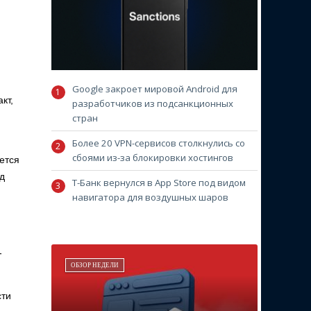
Google закроет мировой Android для
кт,
разработчиков из подсанкционных
стран
Более 20 VPN-сервисов столкнулись со
сбоями из-за блокировки хостингов
ется
д
Т-Банк вернулся в App Store под видом
навигатора для воздушных шаров
-
ОБЗОР НЕДЕЛИ
сти