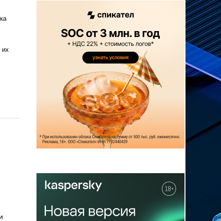
ка
 их
и