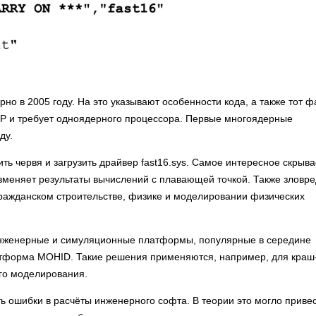
но в 2005 году. На это указывают особенности кода, а также тот фа
 XP и требует одноядерного процессора. Первые многоядерные
ду.
ть червя и загрузить драйвер fast16.sys. Самое интересное скрыва
зменяет результаты вычислений с плавающей точкой. Также зловре
гражданском строительстве, физике и моделировании физических
и инженерные и симуляционные платформы, популярные в середине
атформа MOHID. Такие решения применяются, например, для краш
ого моделирования.
ть ошибки в расчёты инженерного софта. В теории это могло приве