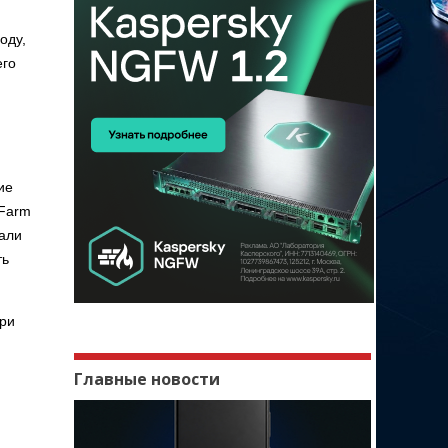
оду,
его
ие
 Farm
вали
ть
При
Главные новости