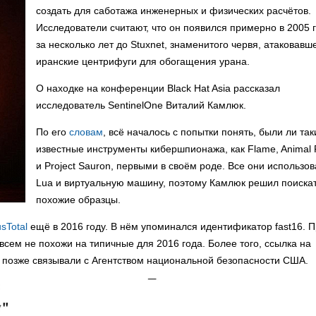
создать для саботажа инженерных и физических расчётов.
Исследователи считают, что он появился примерно в 2005 г
за несколько лет до Stuxnet, знаменитого червя, атаковавш
иранские центрифуги для обогащения урана.
О находке на конференции Black Hat Asia рассказал
исследователь SentinelOne Виталий Камлюк.
По его
словам
, всё началось с попытки понять, были ли так
известные инструменты кибершпионажа, как Flame, Animal
и Project Sauron, первыми в своём роде. Все они использо
Lua и виртуальную машину, поэтому Камлюк решил поиска
похожие образцы.
usTotal
ещё в 2016 году. В нём упоминался идентификатор fast16. 
всем не похожи на типичные для 2016 года. Более того, ссылка на
ую позже связывали с Агентством национальной безопасности США.