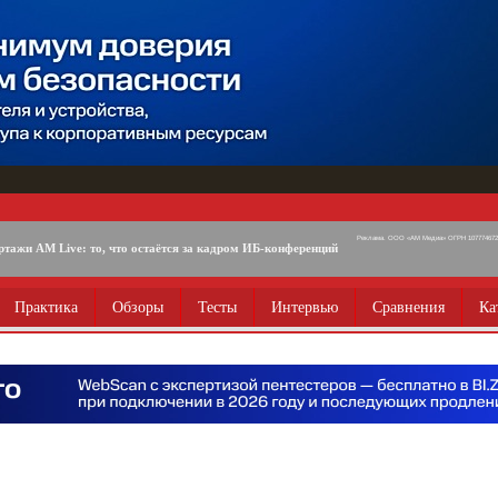
Реклама. ООО «АМ Медиа» ОГРН 1077746725
ртажи AM Live: то, что остаётся за кадром ИБ-конференций
Практика
Обзоры
Тесты
Интервью
Сравнения
Ка