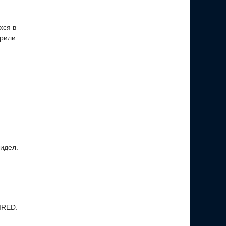
хся в
брили
видел.
IRED.