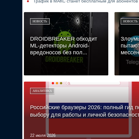
Трафик в МАКС станет бесплатным для абонентов
НОВОСТЬ
НОВОСТЬ
DROIDBREAKER обходит
Злоум
ML-детекторы Android-
пытают
вредоносов без пол...
мессе
АНАЛИТИКА
Российские браузеры 2026: полный гид п
выбору для работы и личной безопаснос
22 июля 2026