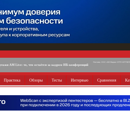
Реклама. ООО «АМ Медиа» ОГРН 1077746725
ртажи AM Live: то, что остаётся за кадром ИБ-конференций
Практика
Обзоры
Тесты
Интервью
Сравнения
Ка