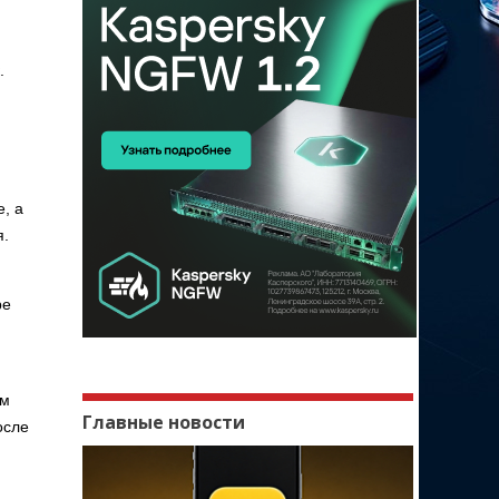
.
, а
я.
ре
ам
Главные новости
осле