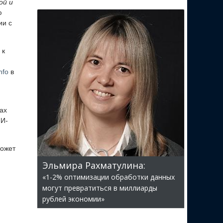
ой и
ю
ии с
 к
nfo
в
ах
ИИ-
может
Эльмира Рахматулина:
«1-2% оптимизации обработки данных
могут превратиться в миллиарды
рублей экономии»