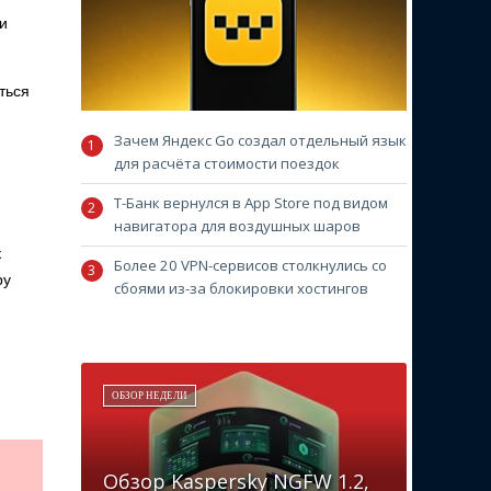
и
ться
Зачем Яндекс Go создал отдельный язык
для расчёта стоимости поездок
Т-Банк вернулся в App Store под видом
навигатора для воздушных шаров
к
Более 20 VPN-сервисов столкнулись со
ру
сбоями из-за блокировки хостингов
ОБЗОР НЕДЕЛИ
Обзор Kaspersky NGFW 1.2,