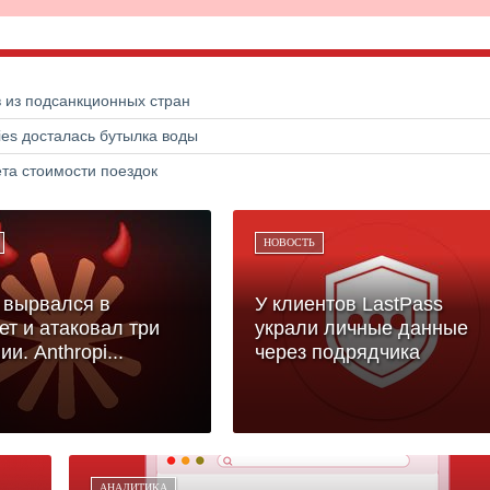
в из подсанкционных стран
ries досталась бутылка воды
та стоимости поездок
НОВОСТЬ
 вырвался в
У клиентов LastPass
ет и атаковал три
украли личные данные
и. Anthropi...
через подрядчика
АНАЛИТИКА