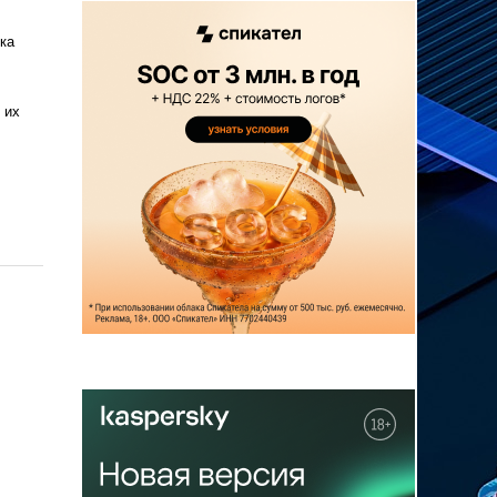
ка
 их