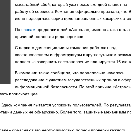
масштабный сбой, который уже несколько дней влияет на
работу её сервисов. Компания официально признала, что 9
июня подверглась серии целенаправленных хакерских атак
По
словам
представителей «Астрала», именно атака стала
причиной остановки ряда сервисов.
С первого дня специалисты компании работают над
восстановлением инфраструктуры в круглосуточном режиме
полностью завершить восстановление планируется 16 июн
В компании также сообщили, что параллельно началось
расследование с участием государственных органов в сфе
информационной безопасности. По этой причине «Астрал»
вать происходящее.
 Здесь компания пытается успокоить пользователей. По результат
етации данных не обнаружено. Более того, защитные механизмы п
рале» объясняют это необходимостью полной проверки каждого