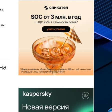
ка
 их
на