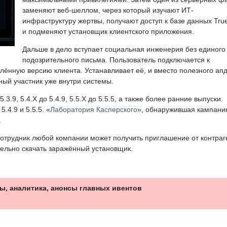
заменяют веб-шеллом, через который изучают ИТ-
инфраструктуру жертвы, получают доступ к базе данных Tru
и подменяют установщик клиентского приложения.
Дальше в дело вступает социальная инженерия без единого
подозрительного письма. Пользователь подключается к
ённую версию клиента. Устанавливает её, и вместо полезного ап
ный участник уже внутри системы.
3.9, 5.4.X до 5.4.9, 5.5.X до 5.5.5, а также более ранние выпуски.
.4.9 и 5.5.5. «
Лаборатория Касперского
», обнаружившая кампани
.
отрудник любой компании может получить приглашение от контраг
тельно скачать заражённый установщик.
ы, аналитика, анонсы главных ивентов