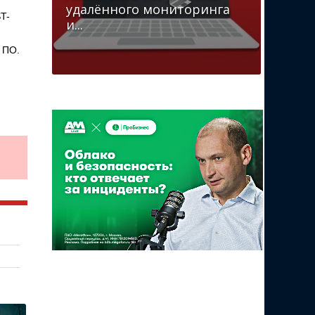
удалённого мониторинга
T-
и...
 ПО.