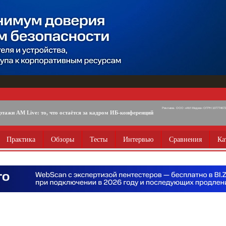
Реклама. ООО «АМ Медиа» ОГРН 1077746725
ртажи AM Live: то, что остаётся за кадром ИБ-конференций
Практика
Обзоры
Тесты
Интервью
Сравнения
Ка