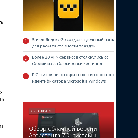
сь
Зачем Яндекс Go создал отдельный язык
для расчёта стоимости поездок
Более 20 VPN-сервисов столкнулись со
сбоями из-за блокировки хостингов
В Сети появился скрипт против скрытого
идентификатора Microsoft в Windows
ых
15–
ОБЗОР НЕДЕЛИ
из
Обзор облачной версии
Ассистента 7.0, системы