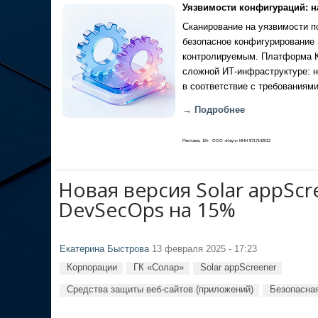
Уязвимости конфигураций: н
Сканирование на уязвимости по
безопасное конфигурирование 
контролируемым. Платформа Ка
сложной ИТ-инфраструктуре: н
в соответствие с требованиями
→ Подробнее
Реклама, 18+. ООО «Кауч» ИНН 9717142012
Новая версия Solar appScr
DevSecOps на 15%
Екатерина Быстрова
13 февраля 2025 - 17:23
Корпорации
ГК «Солар»
Solar appScreener
Средства защиты веб-сайтов (приложений)
Безопасна