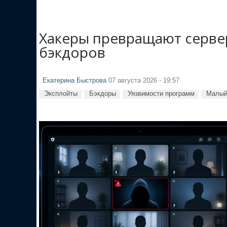
Хакеры превращают сервер
бэкдоров
Екатерина Быстрова
07 августа 2026 - 19:57
Эксплойты
Бэкдоры
Уязвимости программ
Малый