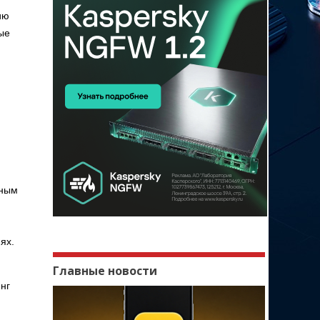
ию
ые
нным
ях.
Главные новости
нг