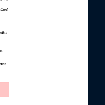
eConf
дейта
ю,
ента,