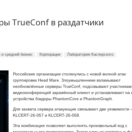
ы TrueConf в раздатчики
 и средний бизнес
Корпорации
Лаборатория Касперского
Российские организации столкнулись с новой волной атак
группировки Head Mare. Злоумышленники взламывают
необновлённые серверы TrueConf, подсовывают участникам
видеоконференций заражённый клиент и устанавливают на 
устройства бэкдоры PhantomCore и PhantomGraph.
Для захвата сервера атакующие связывают две уязвимости
KLCERT-26-057 и KLCERT-26-058.
Эта комбинация позволяет выполнять произвольный код с
максимальными привилегиями. Затем один из серверных ф