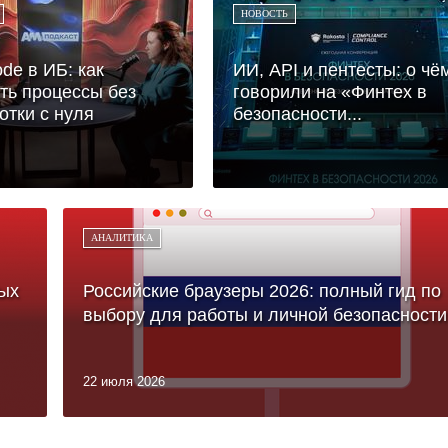
НОВОСТЬ
de в ИБ: как
ИИ, API и пентесты: о чё
ть процессы без
говорили на «Финтех в
отки с нуля
безопасности...
АНАЛИТИКА
ых
Российские браузеры 2026: полный гид по
выбору для работы и личной безопасности
22 июля 2026