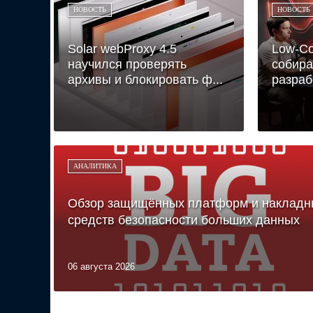
НОВОСТЬ
НОВОСТЬ
Solar webProxy 4.5
Low-Co
научился проверять
собира
архивы и блокировать ф...
разраб
АНАЛИТИКА
Обзор защищённых платформ и накладн
средств безопасности больших данных
06 августа 2026