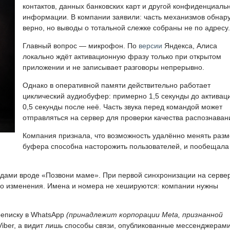
контактов, данных банковских карт и другой конфиденциаль
информации. В компании заявили: часть механизмов обнар
верно, но выводы о тотальной слежке собраны не по адресу.
Главный вопрос — микрофон. По
версии
Яндекса, Алиса
локально ждёт активационную фразу только при открытом
приложении и не записывает разговоры непрерывно.
Однако в оперативной памяти действительно работает
циклический аудиобуфер: примерно 1,5 секунды до активац
0,5 секунды после неё. Часть звука перед командой может
отправляться на сервер для проверки качества распознаван
Компания признала, что возможность удалённо менять раз
буфера способна насторожить пользователей, и пообещала
ндами вроде «Позвони маме». При первой синхронизации на серве
ько изменения. Имена и номера не хешируются: компании нужны
реписку в WhatsApp
(принадлежит корпорации Meta, признанной
 Viber, а видит лишь способы связи, опубликованные мессенджерами