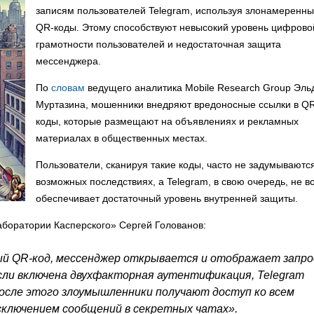
записям пользователей Telegram, используя злонамеренн
QR-коды. Этому способствуют невысокий уровень цифрово
грамотности пользователей и недостаточная защита
мессенджера.
По
словам
ведущего аналитика Mobile Research Group Эль
Муртазина, мошенники внедряют вредоносные ссылки в Q
коды, которые размещают на объявлениях и рекламных
материалах в общественных местах.
Пользователи, сканируя такие коды, часто не задумываютс
возможных последствиях, а Telegram, в свою очередь, не в
обеспечивает достаточный уровень внутренней защиты.
аборатории Касперского» Сергей Голованов:
ый QR-код, мессенджер открывается и отображает запро
сли включена двухфакторная аутентификация, Telegram
осле этого злоумышленники получают доступ ко всем
сключением сообщений в секретных чатах».