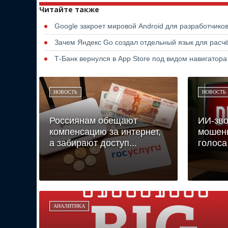
Читайте также
Google закроет мировой Android для разработчико
Зачем Яндекс Go создал отдельный язык для расчё
Т-Банк вернулся в App Store под видом навигатор
НОВОСТЬ
НОВОСТЬ
Россиянам обещают
ИИ-зво
компенсацию за интернет,
мошен
а забирают доступ...
голоса
АНАЛИТИКА