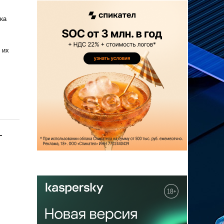
ка
 их
-