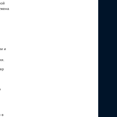
ной
ужена
ии и
ия.
мер
р
 в