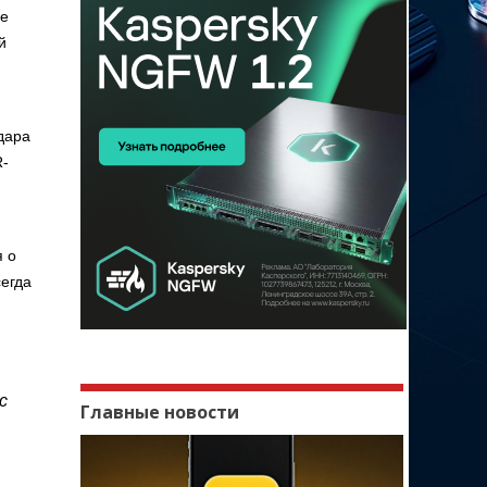
ые
й
дара
R-
я о
сегда
с
Главные новости