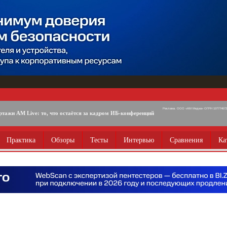
Реклама. ООО «АМ Медиа» ОГРН 1077746725
ртажи AM Live: то, что остаётся за кадром ИБ-конференций
Практика
Обзоры
Тесты
Интервью
Сравнения
Ка