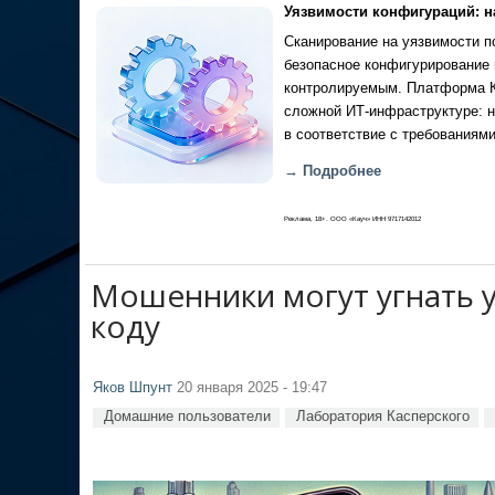
Уязвимости конфигураций: н
Сканирование на уязвимости по
безопасное конфигурирование 
контролируемым. Платформа Ка
сложной ИТ-инфраструктуре: н
в соответствие с требованиями
→ Подробнее
Реклама, 18+. ООО «Кауч» ИНН 9717142012
Мошенники могут угнать у
коду
Яков Шпунт
20 января 2025 - 19:47
Домашние пользователи
Лаборатория Касперского