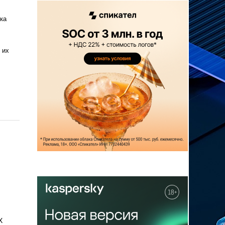
ка
 их
X