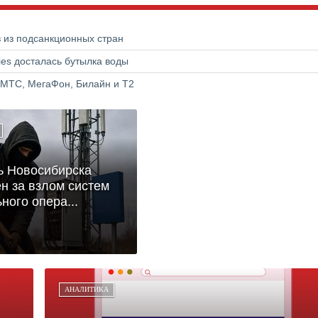
в из подсанкционных стран
ries досталась бутылка воды
 МТС, МегаФон, Билайн и Т2
ь Новосибирска
н за взлом систем
ного опера...
АНАЛИТИКА