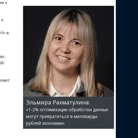
ии с
 к
nfo
в
ах
ИИ-
может
Эльмира Рахматулина:
«1-2% оптимизации обработки данных
могут превратиться в миллиарды
рублей экономии»