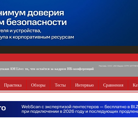
Реклама. ООО «АМ Медиа» ОГРН 1077746725
ртажи AM Live: то, что остаётся за кадром ИБ-конференций
Практика
Обзоры
Тесты
Интервью
Сравнения
Ка