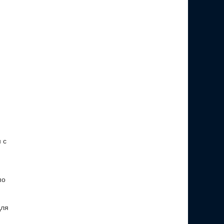
 с
по
для