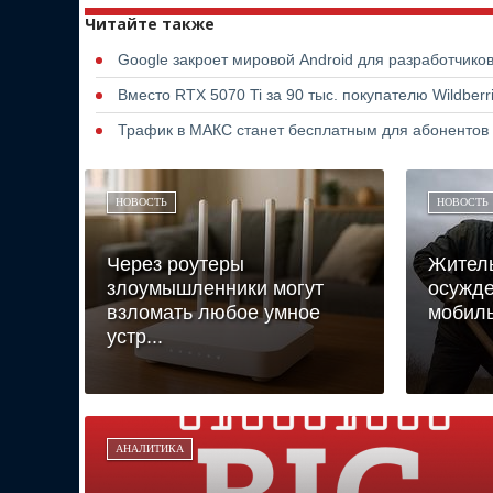
Читайте также
Google закроет мировой Android для разработчико
Вместо RTX 5070 Ti за 90 тыс. покупателю Wildber
Трафик в МАКС станет бесплатным для абонентов
НОВОСТЬ
НОВОСТЬ
Через роутеры
Жител
злоумышленники могут
осужде
взломать любое умное
мобиль
устр...
АНАЛИТИКА