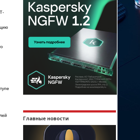
Т-
ацию
то
ступе
елей
Главные новости