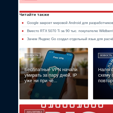
Читайте также
Google закроет мировой Android для разработчико
Вместо RTX 5070 Ti за 90 тыс. покупателю Wildber
Зачем Яндекс Go создал отдельный язык для расчё
НОВОСТЬ
НОВОСТЬ
Бесплатные VPN начали
Налого
умирать за пару дней, IP
схему 
уже ни при чё...
повтор
АНАЛИТИКА