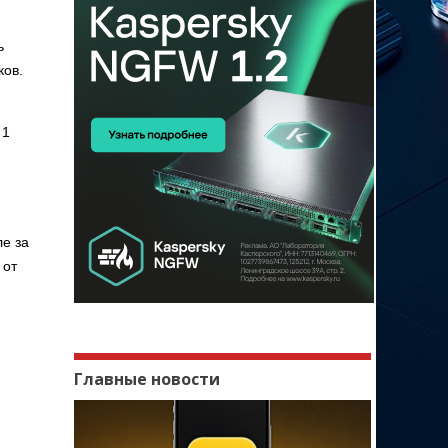
ь
ков.
 1
ле за
 от
Главные новости