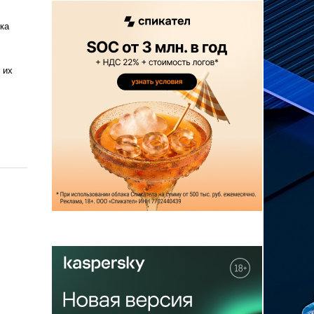
ка
 их