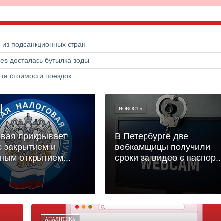
в из подсанкционных стран
ries досталась бутылка воды
та стоимости поездок
НОВОСТЬ
вая прикрывает
В Петербурге две
с закрытием и
вебкамщицы получили
ным открытием...
сроки за видео с паспор..
АНАЛИТИКА