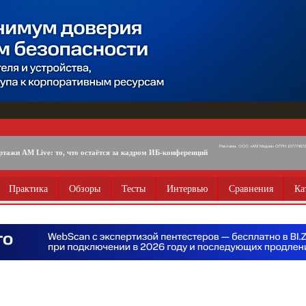
Реклама. ООО «АМ Медиа» ОГРН 1077746725
ртажи AM Live: то, что остаётся за кадром ИБ-конференций
Практика
Обзоры
Тесты
Интервью
Сравнения
Ка