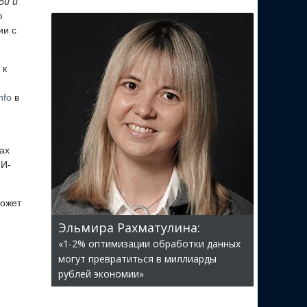
ой и
ю
ии с
 к
nfo
в
ах
ИИ-
может
Эльмира Рахматулина:
«1-2% оптимизации обработки данных
могут превратиться в миллиарды
рублей экономии»