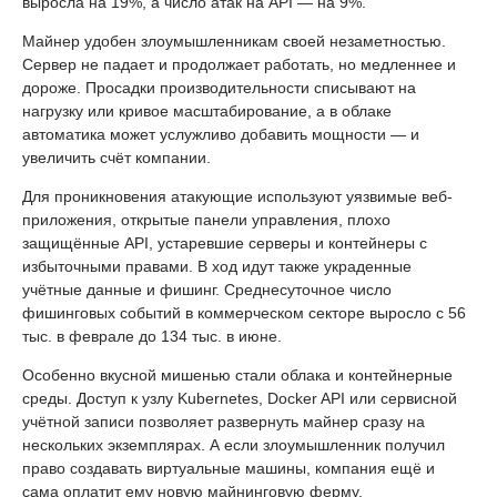
выросла на 19%, а число атак на API — на 9%.
Майнер удобен злоумышленникам своей незаметностью.
Сервер не падает и продолжает работать, но медленнее и
дороже. Просадки производительности списывают на
нагрузку или кривое масштабирование, а в облаке
автоматика может услужливо добавить мощности — и
увеличить счёт компании.
Для проникновения атакующие используют уязвимые веб-
приложения, открытые панели управления, плохо
защищённые API, устаревшие серверы и контейнеры с
избыточными правами. В ход идут также украденные
учётные данные и фишинг. Среднесуточное число
фишинговых событий в коммерческом секторе выросло с 56
тыс. в феврале до 134 тыс. в июне.
Особенно вкусной мишенью стали облака и контейнерные
среды. Доступ к узлу Kubernetes, Docker API или сервисной
учётной записи позволяет развернуть майнер сразу на
нескольких экземплярах. А если злоумышленник получил
право создавать виртуальные машины, компания ещё и
сама оплатит ему новую майнинговую ферму.