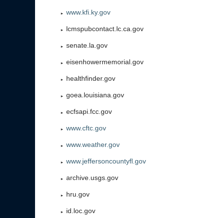
www.kfi.ky.gov
lcmspubcontact.lc.ca.gov
senate.la.gov
eisenhowermemorial.gov
healthfinder.gov
goea.louisiana.gov
ecfsapi.fcc.gov
www.cftc.gov
www.weather.gov
www.jeffersoncountyfl.gov
archive.usgs.gov
hru.gov
id.loc.gov