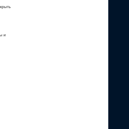
крыть
ы и