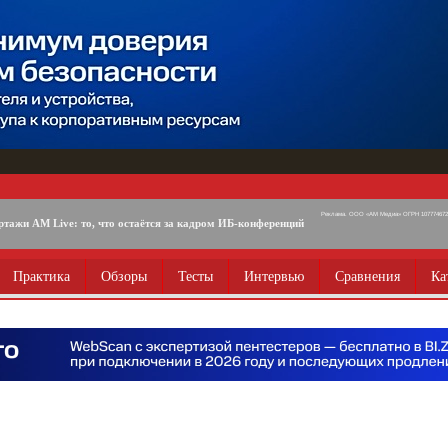
Реклама. ООО «АМ Медиа» ОГРН 1077746725
ртажи AM Live: то, что остаётся за кадром ИБ-конференций
Практика
Обзоры
Тесты
Интервью
Сравнения
Ка