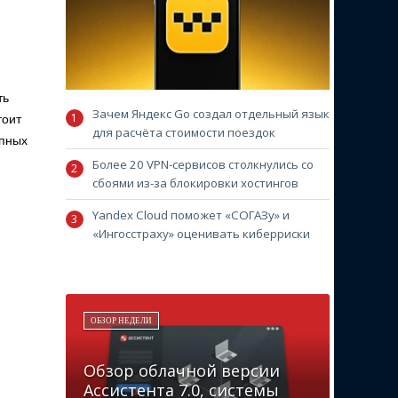
ть
Зачем Яндекс Go создал отдельный язык
тоит
для расчёта стоимости поездок
опных
Более 20 VPN-сервисов столкнулись со
сбоями из-за блокировки хостингов
Yandex Cloud поможет «СОГАЗу» и
«Ингосстраху» оценивать киберриски
ОБЗОР НЕДЕЛИ
Обзор облачной версии
Ассистента 7.0, системы