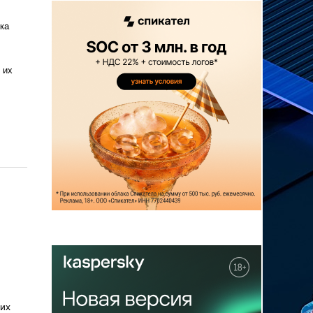
ка
 их
их