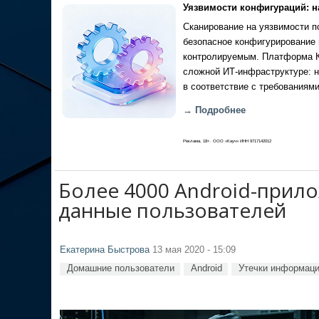
Уязвимости конфигураций: н
Сканирование на уязвимости по
безопасное конфигурирование 
контролируемым. Платформа Ка
сложной ИТ-инфраструктуре: н
в соответствие с требованиями
→ Подробнее
Реклама, 18+. ООО «Кауч» ИНН 9717142012
Более 4000 Android-прил
данные пользователей
Екатерина Быстрова
13 мая 2020 - 15:09
Домашние пользователи
Android
Утечки информац