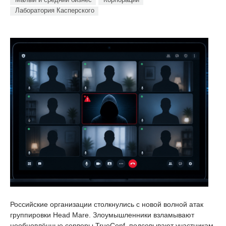
Лаборатория Касперского
Российские организации столкнулись с новой волной атак
группировки Head Mare. Злоумышленники взламывают
необновлённые серверы TrueConf, подсовывают участникам