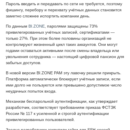
Пароль вводить и передавать по сети не требуется, поэтому
фишингу, перебору и перехвату учётных данных становится
заметно сложнее испортить компании день.
По данным
BI.ZONE
, паролями защищены 73%
привилегированных учётных записей, сертификатами —
только 27%. При этом более половины организаций не
контролируют жизненный цикл таких аккаунтов. Они могут
годами оставаться активными после смены владельца или
увольнения сотрудника — настоящий цифровой пансион для
забытых доступов.
В новой версии BI.ZONE PAM эту лавочку решили прикрыть.
Платформа автоматически блокирует учётные записи, если
ими долго не пользуются или превышено допустимое число
неудачных попыток входа.
Механизм беспарольной аутентификации, как утверждает
разработчик, соответствует требованиям приказа ФСТЭК
России № 117 к усиленной и строгой аутентификации
привилегированных пользователей.
Заодно разработчики закрутили гайки для SSH-сессий.