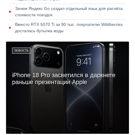
Зачем Яндекс Go создал отдельный язык для расчёта
стоимости поездок
Вместо RTX 5070 Ti за 90 тыс. покупателю Wildberries
досталась бутылка воды
НОВОСТЬ
iPhone 18 Pro засветился в даркнете
раньше презентации Apple