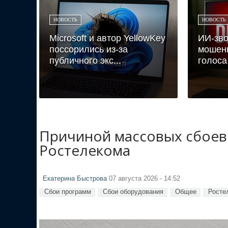
НОВОСТЬ
НОВОСТЬ
Microsoft и автор YellowKey
ИИ-зво
поссорились из-за
мошен
публичного экс...
голоса
Причиной массовых сбоев 
Ростелекома
Екатерина Быстрова
07 августа 2026 - 14:52
Сбои программ
Сбои оборудования
Общее
Росте