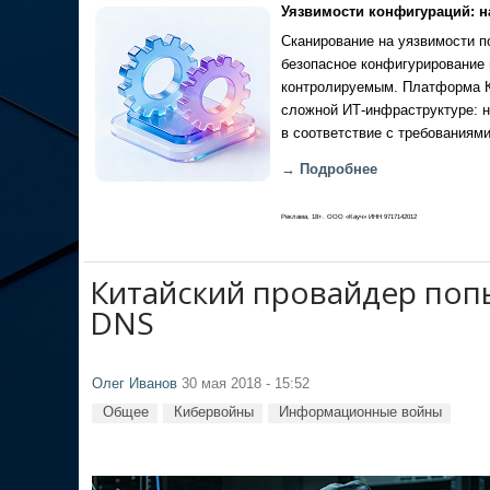
Уязвимости конфигураций: н
Сканирование на уязвимости по
безопасное конфигурирование 
контролируемым. Платформа Ка
сложной ИТ-инфраструктуре: н
в соответствие с требованиями
→ Подробнее
Реклама, 18+. ООО «Кауч» ИНН 9717142012
Китайский провайдер попы
DNS
Олег Иванов
30 мая 2018 - 15:52
Общее
Кибервойны
Информационные войны