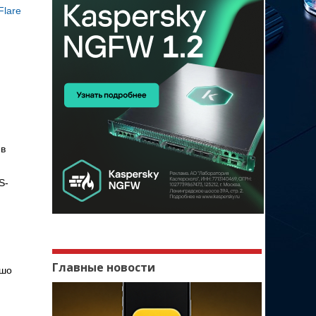
Flare
 в
S-
Главные новости
ошо