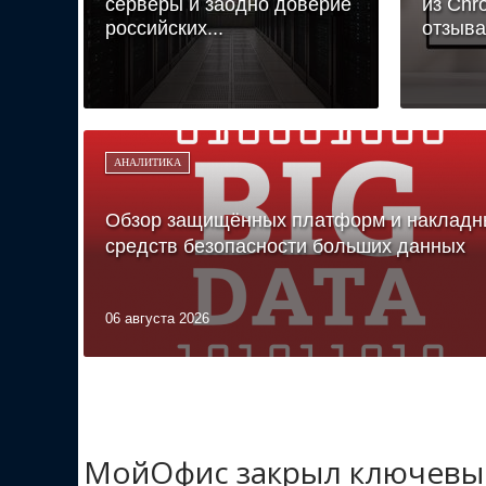
серверы и заодно доверие
из Chr
российских...
отзыва
АНАЛИТИКА
Обзор защищённых платформ и накладн
средств безопасности больших данных
06 августа 2026
МойОфис закрыл ключевые