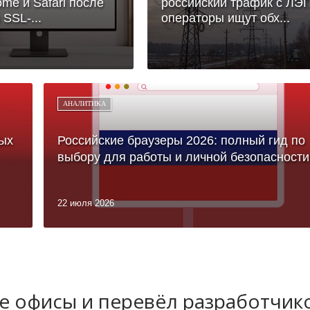
ome и Safari после
российский трафик с ЛЭП
 SSL-...
операторы ищут обх...
АНАЛИТИКА
ых
Российские браузеры 2026: полный гид по
выбору для работы и личной безопасности
22 июля 2026
 офисы и перевёл разработчик