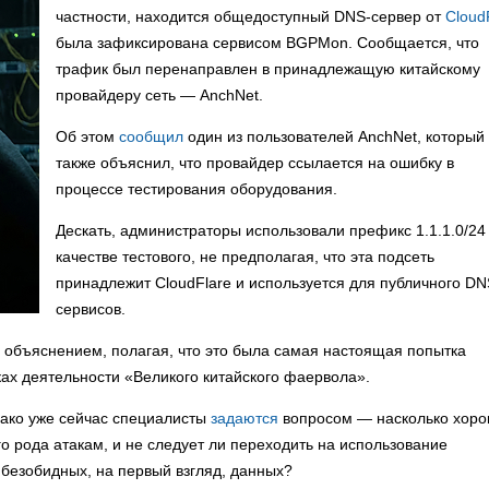
частности, находится общедоступный DNS-сервер от
Cloud
была зафиксирована сервисом BGPMon. Сообщается, что
трафик был перенаправлен в принадлежащую китайскому
провайдеру сеть — AnchNet.
Об этом
сообщил
один из пользователей AnchNet, который
также объяснил, что провайдер ссылается на ошибку в
процессе тестирования оборудования.
Дескать, администраторы использовали префикс 1.1.1.0/24
качестве тестового, не предполагая, что эта подсеть
принадлежит CloudFlare и используется для публичного DN
сервисов.
объяснением, полагая, что это была самая настоящая попытка
ках деятельности «Великого китайского фаервола».
днако уже сейчас специалисты
задаются
вопросом — насколько хор
о рода атакам, и не следует ли переходить на использование
 безобидных, на первый взгляд, данных?