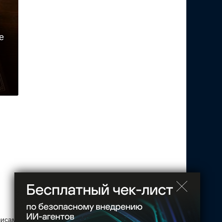
е
висам