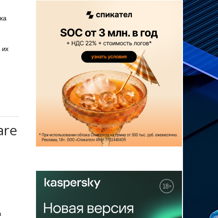
ка
 их
are
в