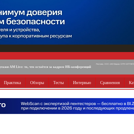
Реклама. ООО «АМ Медиа» ОГРН 1077746725
ртажи AM Live: то, что остаётся за кадром ИБ-конференций
Практика
Обзоры
Тесты
Интервью
Сравнения
Ка