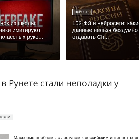
НОВОСТЬ
нок из школы:
152-ФЗ и нейросети: каки
ники имитируют
данные нельзя бездумно
 классных руко...
отдавать Ch...
в Рунете стали неполадки у
леком
Массовые проблемы с доступом к российским интернет-сер