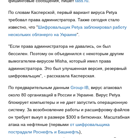
фишинговые сообщения,
пишет
tass.ru
.
По словам Касперской, первый вариант вируса Petya
требовал права администратора. Также сегодня стало
известно, что "
Шифровальщик Petya заблокировал работу
нескольких облэнерго на Украине
".
"Если права администратора не давались, он был
бессилен. Поэтому он объединился с некоторым другим
вымогателем-вирусом Misha, который имел права
администратора. Это был улучшенная версия, резервный
шифровальщик", - рассказала Касперская.
По предварительным данным
Group-IB
, вирус атаковал
около 80 организаций в России и Украине. Вирус Petya
блокирует компьютеры и не дает запустить операционную
систему. За возобновление работы и расшифровку файлов
он требует выкуп в размере $300 в биткоинах. Масштабная
атака на нефтяные (первыми
от шифровальщика
пострадали Роснефть и Башнефть
),