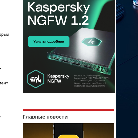
торый
,
-
ент,
Главные новости
и