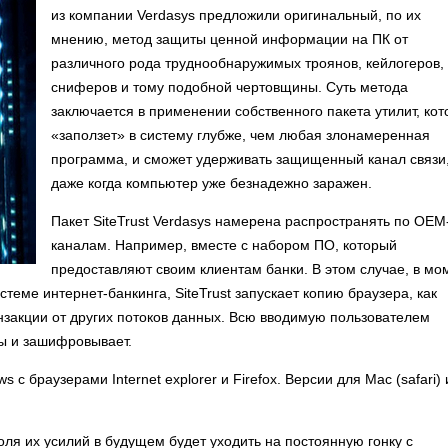
из компании Verdasys предложили оригинальный, по их
мнению, метод защиты ценной информации на ПК от
различного рода труднообнаружимых троянов, кейлогеров,
сниферов и тому подобной чертовщины. Суть метода
заключается в применении собственного пакета утилит, ко
«заползет» в систему глубже, чем любая злонамеренная
программа, и сможет удерживать защищенный канал связи
даже когда компьютер уже безнадежно заражен.
Пакет SiteTrust Verdasys намерена распространять по OEM
каналам. Например, вместе с набором ПО, который
предоставляют своим клиентам банки. В этом случае, в мом
истеме интернет-банкинга, SiteTrust запускает копию браузера, как
нзакции от других потоков данных. Всю вводимую пользователем
ы и зашифровывает.
 с браузерами Internet explorer и Firefox. Версии для Mac (safari) 
оля их усилий в будущем будет уходить на постоянную гонку с