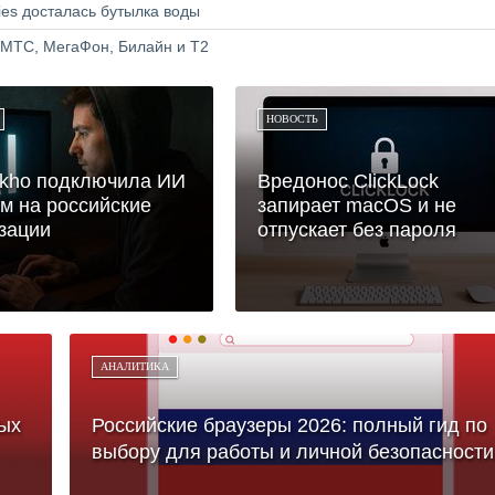
ries досталась бутылка воды
 МТС, МегаФон, Билайн и Т2
НОВОСТЬ
ikho подключила ИИ
Вредонос ClickLock
ам на российские
запирает macOS и не
зации
отпускает без пароля
АНАЛИТИКА
ых
Российские браузеры 2026: полный гид по
выбору для работы и личной безопасности