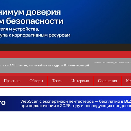
Реклама. ООО «АМ Медиа» ОГРН 1077746725
ртажи AM Live: то, что остаётся за кадром ИБ-конференций
Практика
Обзоры
Тесты
Интервью
Сравнения
Ка