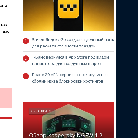
чена
 как
ьному
Зачем Яндекс Go создал отдельный язык
для расчёта стоимости поездок
Т-Банк вернулся в App Store под видом
навигатора для воздушных шаров
Более 20 VPN-сервисов столкнулись со
сбоями из-за блокировки хостингов
ОБЗОР НЕДЕЛИ
Обзор Kaspersky NGFW 1.2,