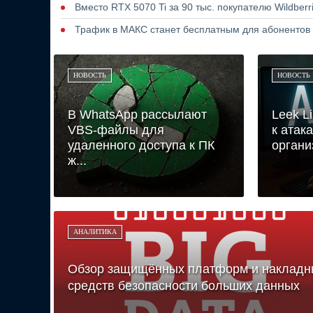
Вместо RTX 5070 Ti за 90 тыс. покупателю Wildber
Трафик в МАКС станет бесплатным для абонентов
НОВОСТЬ
НОВОСТЬ
В WhatsApp рассылают
Leek L
VBS-файлы для
к атак
удаленного доступа к ПК
органи
ж...
АНАЛИТИКА
Обзор защищённых платформ и накладн
средств безопасности больших данных