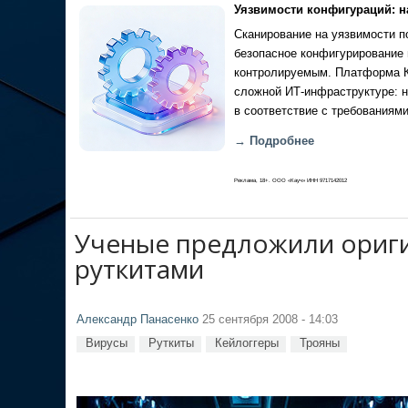
Уязвимости конфигураций: н
Сканирование на уязвимости по
безопасное конфигурирование 
контролируемым. Платформа Ка
сложной ИТ-инфраструктуре: н
в соответствие с требованиями
→ Подробнее
Реклама, 18+. ООО «Кауч» ИНН 9717142012
Ученые предложили ориги
руткитами
Александр Панасенко
25 сентября 2008 - 14:03
Вирусы
Руткиты
Кейлоггеры
Трояны