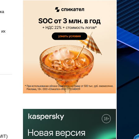
ка
 их
MIT)