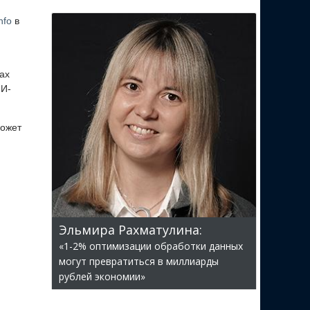
nfo
в
ах
ИИ-
может
Эльмира Рахматулина:
«1-2% оптимизации обработки данных
могут превратиться в миллиарды
рублей экономии»