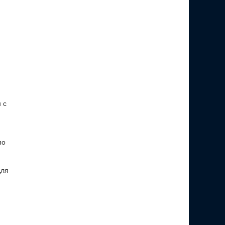
 с
по
для