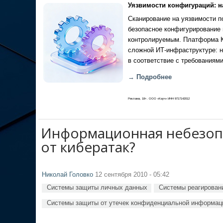
Уязвимости конфигураций: н
Сканирование на уязвимости по
безопасное конфигурирование 
контролируемым. Платформа Ка
сложной ИТ-инфраструктуре: н
в соответствие с требованиями
→ Подробнее
Реклама, 18+. ООО «Кауч» ИНН 9717142012
Информационная небезопас
от кибератак?
Николай Головко
12 сентября 2010 - 05:42
Системы защиты личных данных
Системы реагировани
Системы защиты от утечек конфиденциальной информац