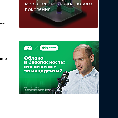
межсетевого экрана нового
поколения
его
щите.