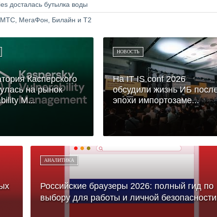
ries досталась бутылка воды
 МТС, МегаФон, Билайн и Т2
НОВОСТЬ
тория Касперского
На IT IS conf 2026
улась на рынок
обсудили жизнь ИБ посл
ility M...
эпохи импортозаме...
АНАЛИТИКА
ых
Российские браузеры 2026: полный гид по
выбору для работы и личной безопасности