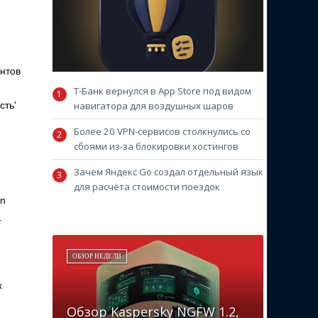
ентов
Т-Банк вернулся в App Store под видом
навигатора для воздушных шаров
сть'
Более 20 VPN-сервисов столкнулись со
сбоями из-за блокировки хостингов
Зачем Яндекс Go создал отдельный язык
для расчёта стоимости поездок
on
.
ОБЗОР НЕДЕЛИ
х
Обзор Kaspersky NGFW 1.2,