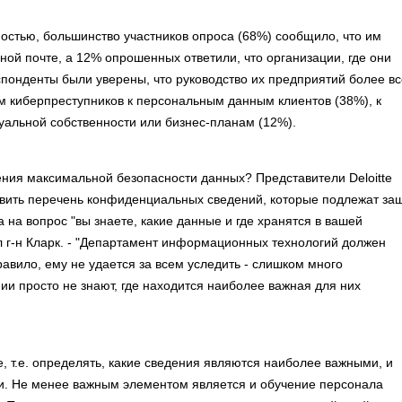
ностью, большинство участников опроса (68%) сообщило, что им
ой почте, а 12% опрошенных ответили, что организации, где они
понденты были уверены, что руководство их предприятий более вс
 киберпреступников к персональным данным клиентов (38%), к
уальной собственности или бизнес-планам (12%).
ения максимальной безопасности данных? Представители Deloitte
вить перечень конфиденциальных сведений, которые подлежат за
 на вопрос "вы знаете, какие данные и где хранятся в вашей
ил г-н Кларк. - "Департамент информационных технологий должен
авило, ему не удается за всем уследить - слишком много
ии просто не знают, где находится наиболее важная для них
е, т.е. определять, какие сведения являются наиболее важными, и
и. Не менее важным элементом является и обучение персонала