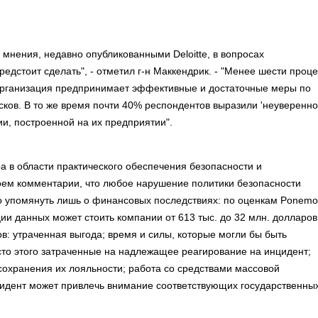
 мнения, недавно опубликованными Deloitte, в вопросах
дстоит сделать", - отметил г-н Маккендрик. - "Менее шести проц
 организация предпринимает эффективные и достаточные меры по
ов. В то же время почти 40% респондентов выразили 'неуверенно
, построенной на их предприятии".
а в области практического обеспечения безопасности и
оем комментарии, что любое нарушение политики безопасности
но упомянуть лишь о финансовых последствиях: по оценкам Ponem
ции данных может стоить компании от 613 тыс. до 32 млн. долларов
: утраченная выгода; время и силы, которые могли бы быть
сто этого затраченные на надлежащее реагирование на инцидент;
сохранения их лояльности; работа со средствами массовой
 инцидент может привлечь внимание соответствующих государственны