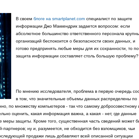
В своем
блоге на smartplanet.com
специалист по защите
информации Джо Маккендрик задается вопросом: если
абсолютное большинство ответственного персонала крупн
организаций беспокоится о безопасности своих данных, и
готово предпринять любые меры для их сохранности, то п
защита информации составляет столь большую проблему?
По мнению исследователя, проблема в первую очередь со
в том, что значительные объемы данных распределены по
нно, по множеству компьютеров - так что самому добросовестному 
ьно оценить, какая информация важна, а какая - нет, где данные
е меры защиты. Кроме того, существенная часть сведений может б
артнеров; ну и, разумеется, не обходится без взломщиков, чьи
последующей продажи лишь добавляют всей описанной ситуации