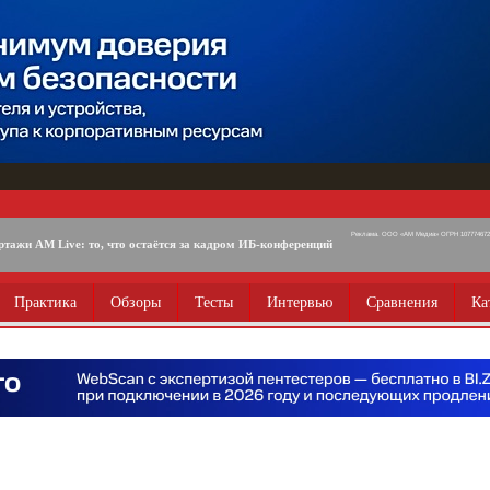
Реклама. ООО «АМ Медиа» ОГРН 1077746725
ртажи AM Live: то, что остаётся за кадром ИБ-конференций
Практика
Обзоры
Тесты
Интервью
Сравнения
Ка