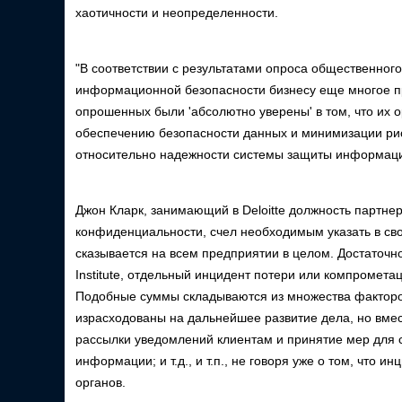
хаотичности и неопределенности.
"В соответствии с результатами опроса общественного
информационной безопасности бизнесу еще многое пре
опрошенных были 'абсолютно уверены' в том, что их
обеспечению безопасности данных и минимизации риск
относительно надежности системы защиты информации
Джон Кларк, занимающий в Deloitte должность партнер
конфиденциальности, счел необходимым указать в св
сказывается на всем предприятии в целом. Достаточ
Institute, отдельный инцидент потери или компромета
Подобные суммы складываются из множества факторов
израсходованы на дальнейшее развитие дела, но вме
рассылки уведомлений клиентам и принятие мер для 
информации; и т.д., и т.п., не говоря уже о том, что
органов.