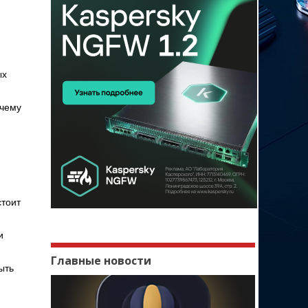
ых
очему
стоит
и
Главные новости
ыть