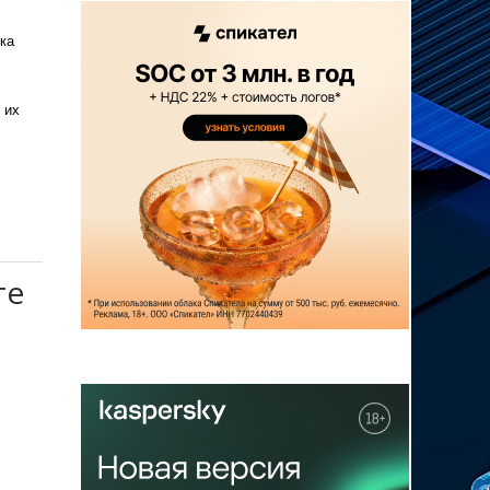
ка
 их
те