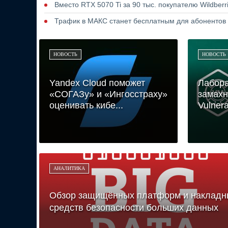
Вместо RTX 5070 Ti за 90 тыс. покупателю Wildber
Трафик в МАКС станет бесплатным для абонентов
НОВОСТЬ
НОВОСТЬ
Yandex Cloud поможет
Лабора
«СОГАЗу» и «Ингосстраху»
замахн
оценивать кибе...
Vulnerab
АНАЛИТИКА
Обзор защищённых платформ и накладн
средств безопасности больших данных