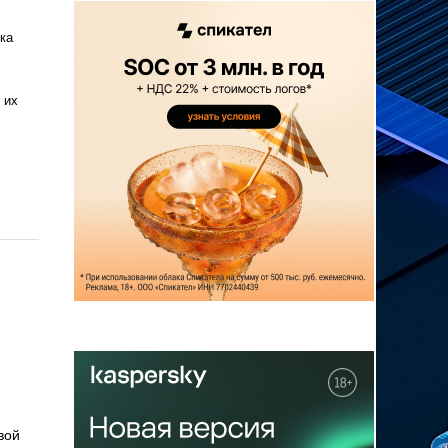
ка
 их
вой