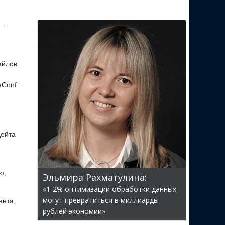
 —
айлов
eConf
дейта
ю,
Эльмира Рахматулина:
«1-2% оптимизации обработки данных
могут превратиться в миллиарды
ента,
рублей экономии»