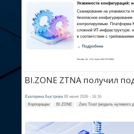
Уязвимости конфигураций: н
Сканирование на уязвимости по
безопасное конфигурирование 
контролируемым. Платформа Ка
сложной ИТ-инфраструктуре: н
в соответствие с требованиями
→ Подробнее
Реклама, 18+. ООО «Кауч» ИНН 9717142012
BI.ZONE ZTNA получил по
Екатерина Быстрова
08 июня 2026 - 16:16
Корпорации
BI.ZONE
Zero Trust (модель нулевого 