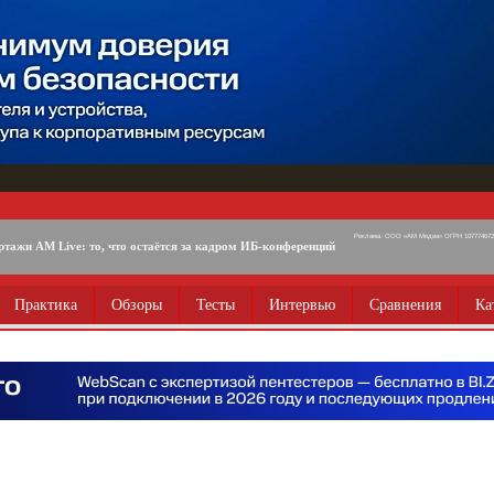
Реклама. ООО «АМ Медиа» ОГРН 1077746725
ртажи AM Live: то, что остаётся за кадром ИБ-конференций
Практика
Обзоры
Тесты
Интервью
Сравнения
Ка