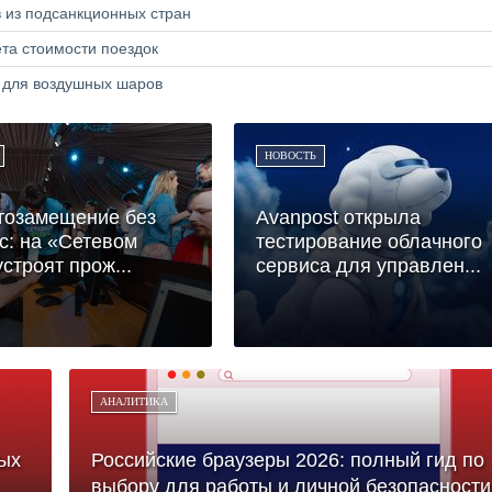
в из подсанкционных стран
та стоимости поездок
а для воздушных шаров
НОВОСТЬ
тозамещение без
Avanpost открыла
с: на «Сетевом
тестирование облачного
устроят прож...
сервиса для управлен...
АНАЛИТИКА
ых
Российские браузеры 2026: полный гид по
выбору для работы и личной безопасности