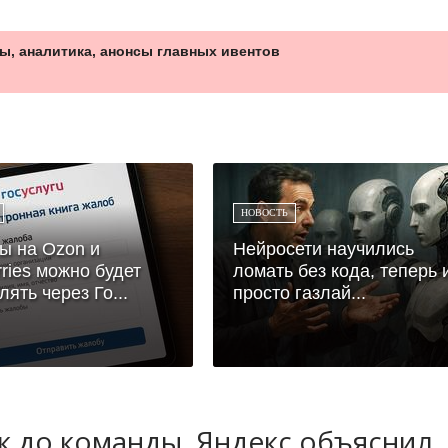
ы, аналитика, анонсы главных ивентов
НОВОСТЬ
ы на Ozon и
Нейросети научились
rries можно будет
ломать без кода, теперь 
лять через Го...
просто газлай...
ук до команды, Яндекс объяснил