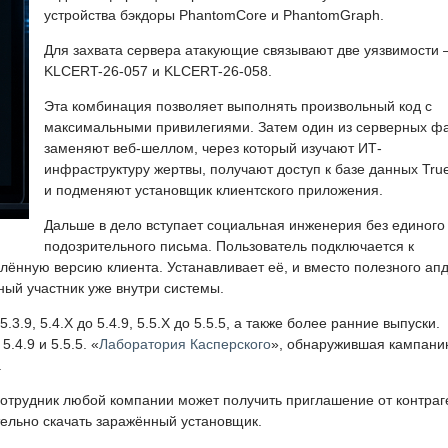
устройства бэкдоры PhantomCore и PhantomGraph.
Для захвата сервера атакующие связывают две уязвимости
KLCERT-26-057 и KLCERT-26-058.
Эта комбинация позволяет выполнять произвольный код с
максимальными привилегиями. Затем один из серверных ф
заменяют веб-шеллом, через который изучают ИТ-
инфраструктуру жертвы, получают доступ к базе данных Tru
и подменяют установщик клиентского приложения.
Дальше в дело вступает социальная инженерия без единого
подозрительного письма. Пользователь подключается к
ённую версию клиента. Устанавливает её, и вместо полезного ап
ный участник уже внутри системы.
3.9, 5.4.X до 5.4.9, 5.5.X до 5.5.5, а также более ранние выпуски.
.4.9 и 5.5.5. «
Лаборатория Касперского
», обнаружившая кампани
.
отрудник любой компании может получить приглашение от контраг
тельно скачать заражённый установщик.