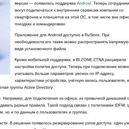
версии — появилась поддержка
Android
. Теперь сотрудник
могут подключаться к внутренним сервисам компании со
смартфонов и планшетов на этой ОС, в том числе вне офис
поездках и командировках.
Приложение для Android доступно в RuStore. При
необходимости его также можно распространять напрямую
виде установочного файла.
Кроме мобильной поддержки, в BI.ZONE ZTNA расширили
настройки политик доступа. Теперь при подключении можн
учитывать больше параметров: регион по IP-адресу,
характеристики устройства, учётную запись пользователя, 
ая группы Active Directory.
ам. Например, для подключения из офиса, из привычной домашней с
давать разные правила. Такой подход связан с политиками IDFW, г
, но и по данным о пользователях и группах.
асти. В решении появилось резервирование узлов доступа: один уз