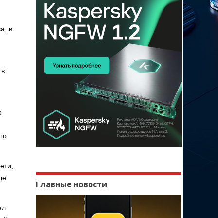
и
а, в
 в
о
его
ети,
де
Главные новости
ел