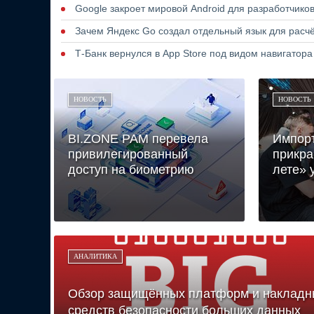
Google закроет мировой Android для разработчико
Зачем Яндекс Go создал отдельный язык для расчё
Т-Банк вернулся в App Store под видом навигатор
НОВОСТЬ
НОВОСТЬ
BI.ZONE PAM перевела
Импор
привилегированный
прикра
доступ на биометрию
лете» 
АНАЛИТИКА
Обзор защищённых платформ и накладн
средств безопасности больших данных