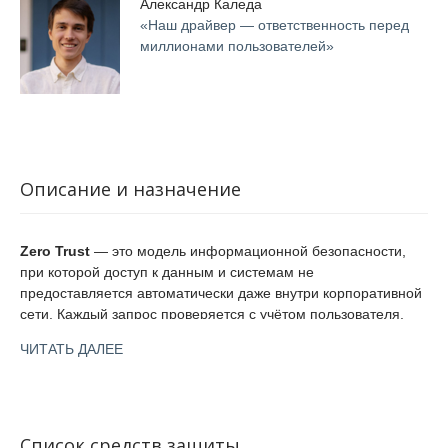
Александр Каледа
«Наш драйвер — ответственность перед
миллионами пользователей»
Описание и назначение
Zero Trust
— это модель информационной безопасности,
при которой доступ к данным и системам не
предоставляется автоматически даже внутри корпоративной
сети. Каждый запрос проверяется с учётом пользователя,
устройства и контекста.
ЧИТАТЬ ДАЛЕЕ
Основные принципы Zero Trust:
отсутствие доверия по умолчанию;
Список средств защиты
многофакторная аутентификация (MFA);