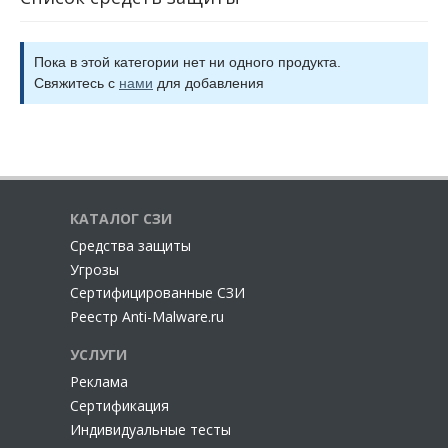
минимально необходимые права доступа;
постоянный мониторинг активности;
Пока в этой категории нет ни одного продукта.
Свяжитесь с
нами
для добавления
микросегментация сети.
Подход Zero Trust помогает организациям защитить IT-
инфраструктуру от внутренних и внешних угроз, особенно в
условиях удалённой работы и облачных сервисов. Он
КАТАЛОГ СЗИ
соответствует современным требованиям
кибербезопасности и стандартам вроде NIST SP 800-207.
Cредства защиты
Угрозы
Сертифицированные СЗИ
Реестр Anti-Malware.ru
УСЛУГИ
Реклама
Сертификация
Индивидуальные тесты