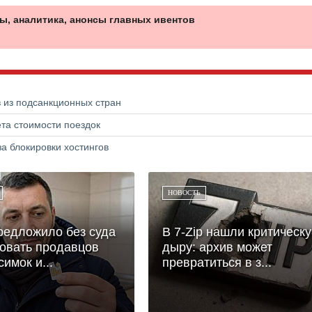
ы, аналитика, анонсы главных ивентов
в из подсанкционных стран
та стоимости поездок
а блокировки хостингов
НОВОСТЬ
едложило без суда
В 7-Zip нашли критическ
овать продавцов
дыру: архив может
симок и...
превратиться в з...