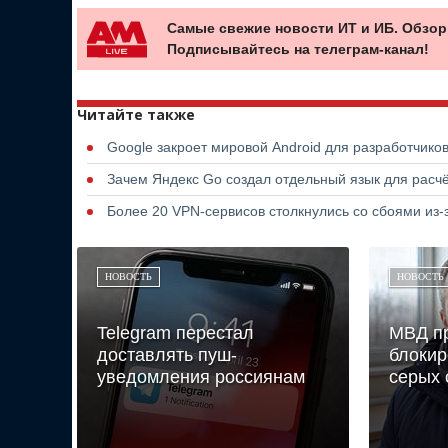
Самые свежие новости ИТ и ИБ. Обзор
Подписывайтесь на телеграм-канал!
Читайте также
Google закроет мировой Android для разработчико
Зачем Яндекс Go создал отдельный язык для расчё
Более 20 VPN-сервисов столкнулись со сбоями из-з
НОВОСТЬ
НОВОСТЬ
Telegram перестал
МВД пр
доставлять пуш-
блокир
уведомления россиянам
серых 