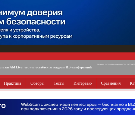
Реклама. ООО «АМ Медиа» ОГРН 1077746725
ртажи AM Live: то, что остаётся за кадром ИБ-конференций
Практика
Обзоры
Тесты
Интервью
Сравнения
Ка