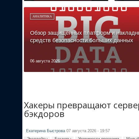
АНАЛИТИКА
Обзор защищённых платформ и накладн
средств безопасности больших данных
06 августа 2026
Хакеры превращают сервер
бэкдоров
Екатерина Быстрова
07 августа 2026 - 19:57
Эксплойты
Бэкдоры
Уязвимости программ
Малый