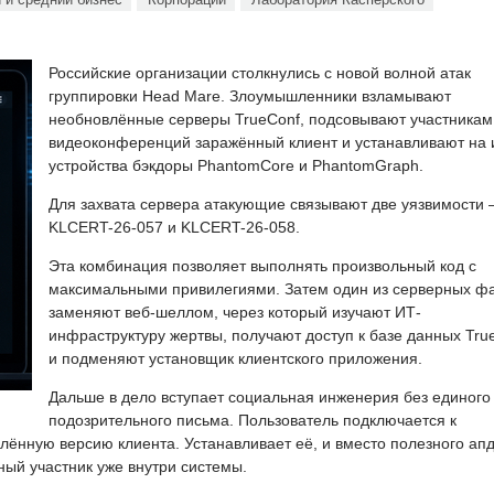
Российские организации столкнулись с новой волной атак
группировки Head Mare. Злоумышленники взламывают
необновлённые серверы TrueConf, подсовывают участникам
видеоконференций заражённый клиент и устанавливают на 
устройства бэкдоры PhantomCore и PhantomGraph.
Для захвата сервера атакующие связывают две уязвимости
KLCERT-26-057 и KLCERT-26-058.
Эта комбинация позволяет выполнять произвольный код с
максимальными привилегиями. Затем один из серверных ф
заменяют веб-шеллом, через который изучают ИТ-
инфраструктуру жертвы, получают доступ к базе данных Tru
и подменяют установщик клиентского приложения.
Дальше в дело вступает социальная инженерия без единого
подозрительного письма. Пользователь подключается к
ённую версию клиента. Устанавливает её, и вместо полезного ап
ный участник уже внутри системы.