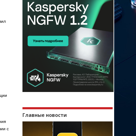
вил
ации
Главные новости
ния
ии с