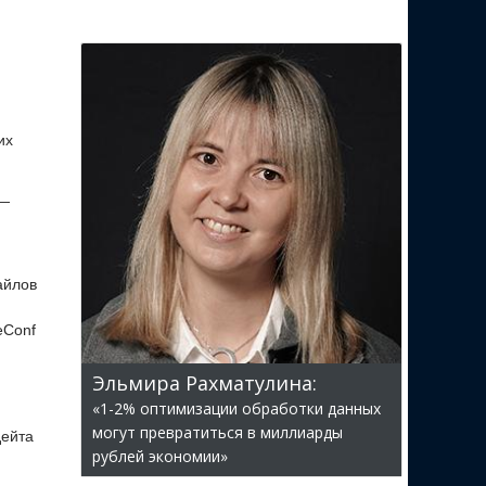
их
 —
айлов
eConf
Эльмира Рахматулина:
«1-2% оптимизации обработки данных
могут превратиться в миллиарды
дейта
рублей экономии»