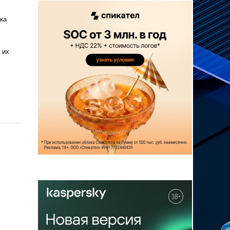
ка
 их