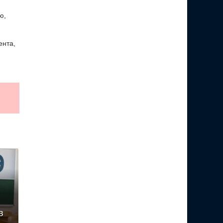
ю,
ента,
в