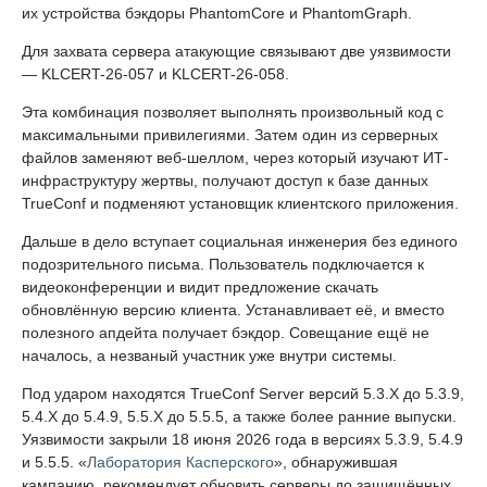
их устройства бэкдоры PhantomCore и PhantomGraph.
Для захвата сервера атакующие связывают две уязвимости
— KLCERT-26-057 и KLCERT-26-058.
Эта комбинация позволяет выполнять произвольный код с
максимальными привилегиями. Затем один из серверных
файлов заменяют веб-шеллом, через который изучают ИТ-
инфраструктуру жертвы, получают доступ к базе данных
TrueConf и подменяют установщик клиентского приложения.
Дальше в дело вступает социальная инженерия без единого
подозрительного письма. Пользователь подключается к
видеоконференции и видит предложение скачать
обновлённую версию клиента. Устанавливает её, и вместо
полезного апдейта получает бэкдор. Совещание ещё не
началось, а незваный участник уже внутри системы.
Под ударом находятся TrueConf Server версий 5.3.X до 5.3.9,
5.4.X до 5.4.9, 5.5.X до 5.5.5, а также более ранние выпуски.
Уязвимости закрыли 18 июня 2026 года в версиях 5.3.9, 5.4.9
и 5.5.5. «
Лаборатория Касперского
», обнаружившая
кампанию, рекомендует обновить серверы до защищённых