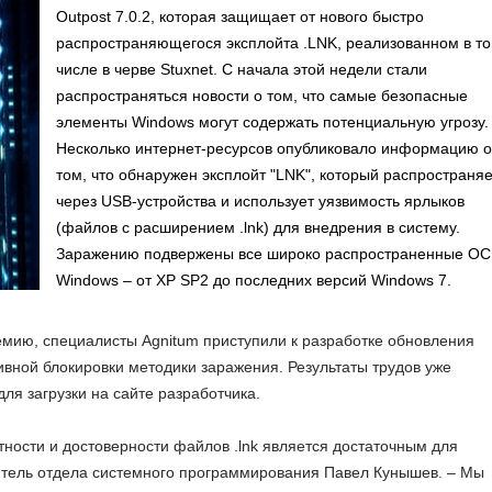
Outpost 7.0.2, которая защищает от нового быстро
распространяющегося эксплойта .LNK, реализованном в т
числе в черве Stuxnet. С начала этой недели стали
распространяться новости о том, что самые безопасные
элементы Windows могут содержать потенциальную угрозу.
Несколько интернет-ресурсов опубликовало информацию о
том, что обнаружен эксплойт "LNK", который распространя
через USB-устройства и использует уязвимость ярлыков
(файлов с расширением .lnk) для внедрения в систему.
Заражению подвержены все широко распространенные ОС
Windows – от XP SP2 до последних версий Windows 7.
емию, специалисты Agnitum приступили к разработке обновления
вной блокировки методики заражения. Результаты трудов уже
для загрузки на сайте разработчика.
тности и достоверности файлов .lnk является достаточным для
итель отдела системного программирования Павел Кунышев. – Мы