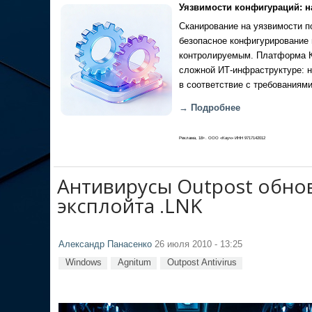
Уязвимости конфигураций: н
Сканирование на уязвимости по
безопасное конфигурирование 
контролируемым. Платформа Ка
сложной ИТ-инфраструктуре: н
в соответствие с требованиями
→ Подробнее
Реклама, 18+. ООО «Кауч» ИНН 9717142012
Антивирусы Outpost обно
эксплойта .LNK
Александр Панасенко
26 июля 2010 - 13:25
Windows
Agnitum
Outpost Antivirus