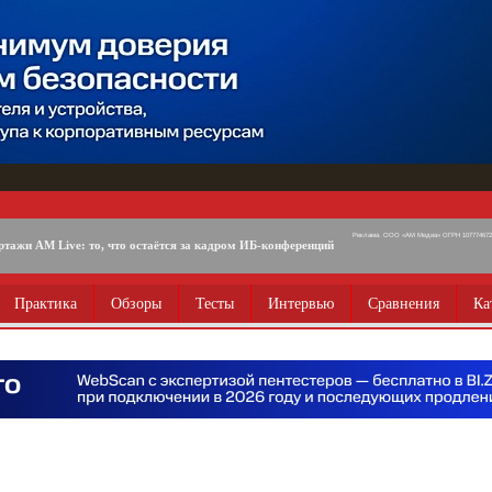
Реклама. ООО «АМ Медиа» ОГРН 1077746725
ртажи AM Live: то, что остаётся за кадром ИБ-конференций
Практика
Обзоры
Тесты
Интервью
Сравнения
Ка