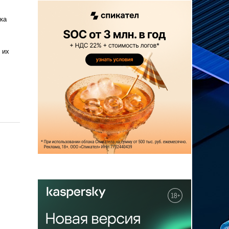
ка
 их