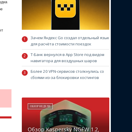
ядка
зе
ет
Зачем Яндекс Go создал отдельный язык
для расчёта стоимости поездок
Т-Банк вернулся в App Store под видом
навигатора для воздушных шаров
Более 20 VPN-сервисов столкнулись со
сбоями из-за блокировки хостингов
ОБЗОР НЕДЕЛИ
Обзор Kaspersky NGFW 1.2,