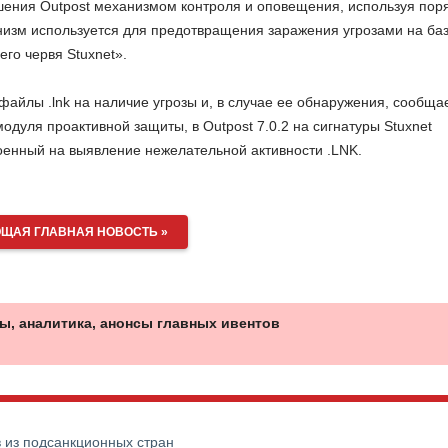
ения Outpost механизмом контроля и оповещения, используя пор
изм используется для предотвращения заражения угрозами на ба
го червя Stuxnet».
йлы .lnk на наличие угрозы и, в случае ее обнаружения, сообща
дуля проактивной защиты, в Outpost 7.0.2 на сигнатуры Stuxnet
оенный на выявление нежелательной активности .LNK.
ЩАЯ ГЛАВНАЯ НОВОСТЬ »
ы, аналитика, анонсы главных ивентов
в из подсанкционных стран