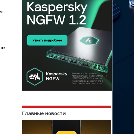
ом
ется
Главные новости