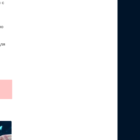
 с
по
для