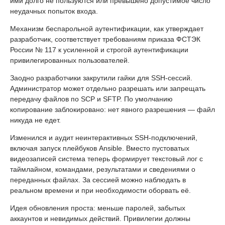
ими долго не пользуются или превышено допустимое число
неудачных попыток входа.
Механизм беспарольной аутентификации, как утверждает
разработчик, соответствует требованиям приказа ФСТЭК
России № 117 к усиленной и строгой аутентификации
привилегированных пользователей.
Заодно разработчики закрутили гайки для SSH-сессий.
Администратор может отдельно разрешать или запрещать
передачу файлов по SCP и SFTP. По умолчанию
копирование заблокировано: нет явного разрешения — файл
никуда не едет.
Изменился и аудит неинтерактивных SSH-подключений,
включая запуск плейбуков Ansible. Вместо пустоватых
видеозаписей система теперь формирует текстовый лог с
таймлайном, командами, результатами и сведениями о
переданных файлах. За сессией можно наблюдать в
реальном времени и при необходимости оборвать её.
Идея обновления проста: меньше паролей, забытых
аккаунтов и невидимых действий. Привилегии должны