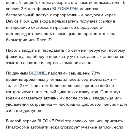
ценный трофей, чтобы доверять его памяти пользователя. В
версии 2.6 платформы
BI.ZONE PAM
появился
беспарольный доступ к корпоративным ресурсам через
Device Flow. Для входа пользователь получает ссылку в
интерфейсе системы, открывает её в браузере и
подтверждает личность с помощью аппаратного токена,
биометрии или Face ID.
Пароль вводить и передавать по сети не требуется, поэтому
фишингу, перебору и перехвату учётных данных становится
заметно сложнее испортить компании день.
По данным
BI.ZONE
, паролями защищены 73%
привилегированных учётных записей, сертификатами —
только 27%. При этом более половины организаций не
контролируют жизненный цикл таких аккаунтов. Они могут
годами оставаться активными после смены владельца или
увольнения сотрудника — настоящий цифровой пансион для
забытых доступов.
В новой версии BI.ZONE PAM эту лавочку решили прикрыть.
Платформа автоматически блокирует учётные записи, если