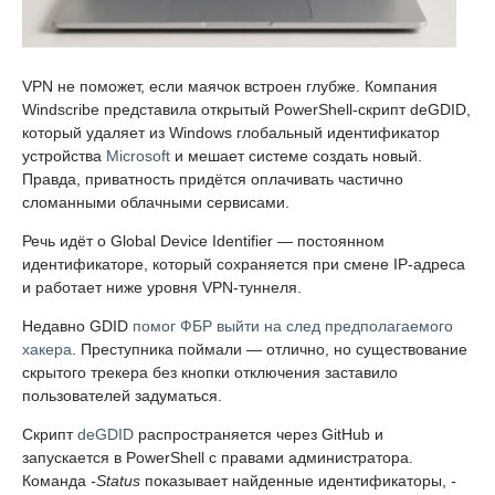
VPN не поможет, если маячок встроен глубже. Компания
Windscribe представила открытый PowerShell-скрипт deGDID,
который удаляет из Windows глобальный идентификатор
устройства
Microsoft
и мешает системе создать новый.
Правда, приватность придётся оплачивать частично
сломанными облачными сервисами.
Речь идёт о Global Device Identifier — постоянном
идентификаторе, который сохраняется при смене IP-адреса
и работает ниже уровня VPN-туннеля.
Недавно GDID
помог ФБР выйти на след предполагаемого
хакера
. Преступника поймали — отлично, но существование
скрытого трекера без кнопки отключения заставило
пользователей задуматься.
Скрипт
deGDID
распространяется через GitHub и
запускается в PowerShell с правами администратора.
Команда
-Status
показывает найденные идентификаторы,
-