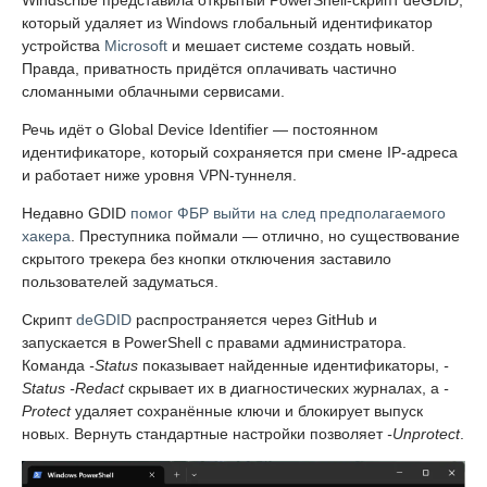
Windscribe представила открытый PowerShell-скрипт deGDID,
который удаляет из Windows глобальный идентификатор
устройства
Microsoft
и мешает системе создать новый.
Правда, приватность придётся оплачивать частично
сломанными облачными сервисами.
Речь идёт о Global Device Identifier — постоянном
идентификаторе, который сохраняется при смене IP-адреса
и работает ниже уровня VPN-туннеля.
Недавно GDID
помог ФБР выйти на след предполагаемого
хакера
. Преступника поймали — отлично, но существование
скрытого трекера без кнопки отключения заставило
пользователей задуматься.
Скрипт
deGDID
распространяется через GitHub и
запускается в PowerShell с правами администратора.
Команда
-Status
показывает найденные идентификаторы,
-
Status -Redact
скрывает их в диагностических журналах, а
-
Protect
удаляет сохранённые ключи и блокирует выпуск
новых. Вернуть стандартные настройки позволяет
-Unprotect
.