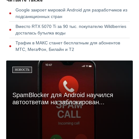
Google закроет мировой Android для разработчиков из
подсанкционных стран
Вместо RTX 5070 Ti за 90 тыс. покупателю Wildberries
досталась бутылка воды
Трафик в МАКС станет бесплатным для абонентов
МТС, МегаФон, Билайн и Т2
НОВОСТЬ
SpamBlocker для Android научился
автоответам на заблокирован...