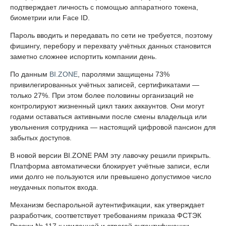
подтверждает личность с помощью аппаратного токена,
биометрии или Face ID.
Пароль вводить и передавать по сети не требуется, поэтому
фишингу, перебору и перехвату учётных данных становится
заметно сложнее испортить компании день.
По данным
BI.ZONE
, паролями защищены 73%
привилегированных учётных записей, сертификатами —
только 27%. При этом более половины организаций не
контролируют жизненный цикл таких аккаунтов. Они могут
годами оставаться активными после смены владельца или
увольнения сотрудника — настоящий цифровой пансион для
забытых доступов.
В новой версии BI.ZONE PAM эту лавочку решили прикрыть.
Платформа автоматически блокирует учётные записи, если
ими долго не пользуются или превышено допустимое число
неудачных попыток входа.
Механизм беспарольной аутентификации, как утверждает
разработчик, соответствует требованиям приказа ФСТЭК