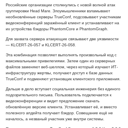
Российские организации столкнулись с новой волной атак
группировки Head Mare. Злоумышленники взламывают
необновлённые серверы TrueConf, подсовывают участникам
видеоконференций заражённый клиент и устанавливают на
их устройства бэкдоры PhantomCore и PhantomGraph.
Для захвата сервера атакующие связывают две уязвимости
— KLCERT-26-057 и KLCERT-26-058.
Эта комбинация позволяет выполнять произвольный код с
максимальными привилегиями. Затем один из серверных
файлов заменяют веб-шеллом, через который изучают ИТ-
инфраструктуру жертвы, получают доступ к базе данных
TrueConf и подменяют установщик клиентского приложения.
Дальше в дело вступает социальная инженерия без единого
подозрительного письма. Пользователь подключается к
видеоконференции и видит предложение скачать
обновлённую версию клиента. Устанавливает её, и вместо
полезного апдейта получает бэкдор. Совещание ещё не
началось, а незваный участник уже внутри системы.