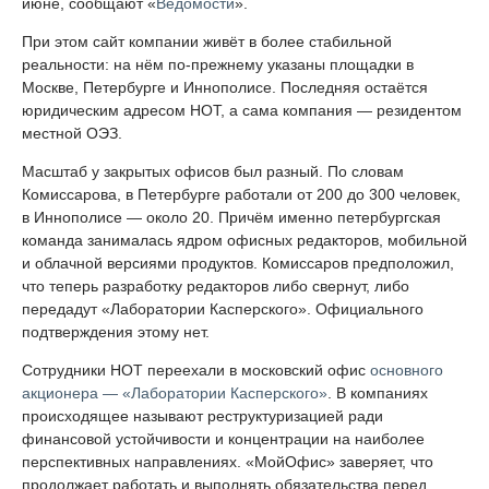
июне, сообщают «
Ведомости
».
При этом сайт компании живёт в более стабильной
реальности: на нём по-прежнему указаны площадки в
Москве, Петербурге и Иннополисе. Последняя остаётся
юридическим адресом НОТ, а сама компания — резидентом
местной ОЭЗ.
Масштаб у закрытых офисов был разный. По словам
Комиссарова, в Петербурге работали от 200 до 300 человек,
в Иннополисе — около 20. Причём именно петербургская
команда занималась ядром офисных редакторов, мобильной
и облачной версиями продуктов. Комиссаров предположил,
что теперь разработку редакторов либо свернут, либо
передадут «Лаборатории Касперского». Официального
подтверждения этому нет.
Сотрудники НОТ переехали в московский офис
основного
акционера — «Лаборатории Касперского»
. В компаниях
происходящее называют реструктуризацией ради
финансовой устойчивости и концентрации на наиболее
перспективных направлениях. «МойОфис» заверяет, что
продолжает работать и выполнять обязательства перед